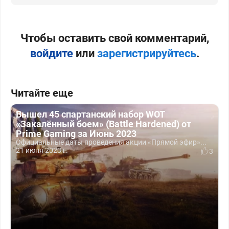
Чтобы оставить свой комментарий,
войдите
или
зарегистрируйтесь
.
Читайте еще
Вышел 45 спартанский набор WOT
«Закалённый боем» (Battle Hardened) от
Prime Gaming за Июнь 2023
Официальные даты проведения акции «Прямой эфир»...
21 июня 2023 г.
3