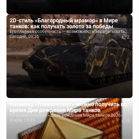
2D-стиль «Благородный мрамор» в Мире
танков: как получать золото за победы
Его главная особенность — возможность зарабатывать...
Сегодня, 09:36
2
Нашивку «Главпочтамт» можно получить во
время Дня рождения Мира танков
Во время события «День рождения Мира танков 2026»...
Вчера, 13:29
5