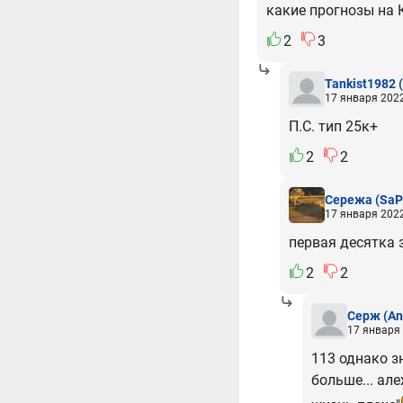
какие прогнозы на 
2
3
Tankist1982
17 января 2022
П.С. тип 25к+
2
2
Сережа
(SaP
17 января 2022
первая десятка 
2
2
Серж
(An
17 января 
113 однако зн
больше... ал