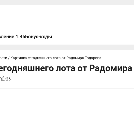
ление 1.45
Бонус-коды
ости
/
Картинка сегодняшнего лота от Радомира Тодорова
егодняшнего лота от Радомира
7
26