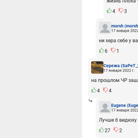
жизнь плоха"
4
3
morsh
(morsh
17 января 2022
ни хера себе у ва
6
1
Сережа
(SaPeT_
17 января 2022 г.
на прошлом ЧР заш
4
4
Eugene
(Eug
17 января 2022
Лучше б видюху 
27
2