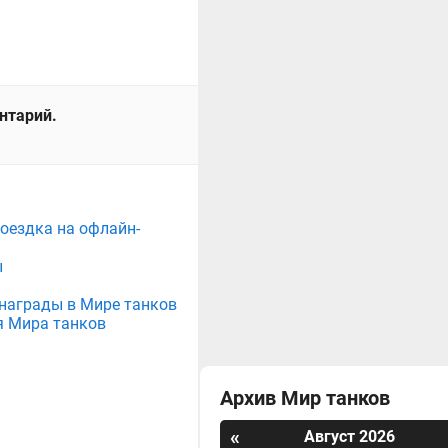
ентарий.
поездка на офлайн-
ы
е награды в Мире танков
я Мира танков
Архив Мир танков
«
Август 2026