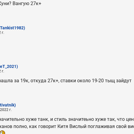
Куни? Вангую 27к+
(Tankist1982)
 г.
eT_2021)
 г.
зашла за 19к, откуда 27к+, ставки около 19-20 тыщ зайдут
tivatnik)
2022 г.
ачительно хуже танк, и стиль значитеьно хуже так, что цен
еханов полно, как говорит Китя Вислый поглаживая свой вис