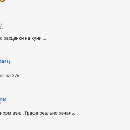
)
 г.
с расценки на куни....
2021)
ел за 27к
ene)
 г.
норм взял. Графа реально печаль.