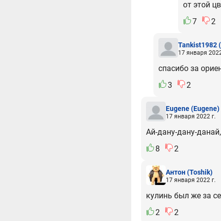
от этой ц
7
2
Tankist1982
17 января 2022
спасибо за орие
3
2
Eugene
(Eugene)
17 января 2022 г.
Ай-дану-дану-данай,
8
2
Антон
(Toshik)
17 января 2022 г.
кулинь был же за се
2
2