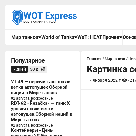
WOT Express
ВСЁ ПРО МИР ТАНКОВ
Мир танков
World of Tanks
WoT: HEAT
Прочее
Обнов
Популярное
Главная
/
Мир танков
/
Нов
Картинка с
7 дней
30 дней
17 января 2022 г.
721
VT 49 — первый танк новой
ветки автопушек Сборной
наций в Мире танков
02 августа, воскресенье
RDT-62 «Řezačka» — танк X
уровня новой ветки
автопушек Сборной наций в
Мире танков
02 августа, воскресенье
Контейнеры «День
рождения 2026»: новые