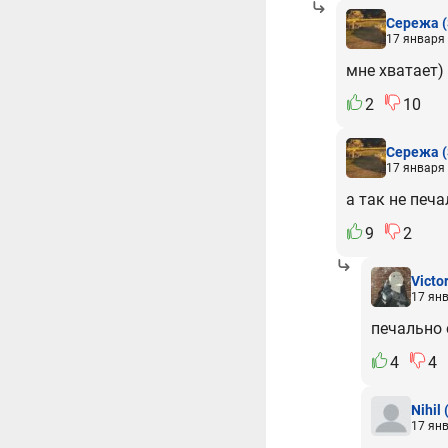
Сережа
17 января 
мне хватает)
2
10
Сережа
17 января 
а так не печа
9
2
Victo
17 янв
печально о
4
4
Nihil
17 янв