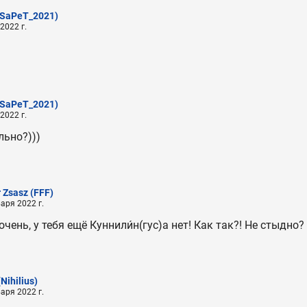
(SaPeT_2021)
2022 г.
(SaPeT_2021)
2022 г.
льно?)))
r Zsasz
(FFF)
аря 2022 г.
чень, у тебя ещё Куннили́н(гус)а нет! Как так?! Не стыдно?
(Nihilius)
аря 2022 г.