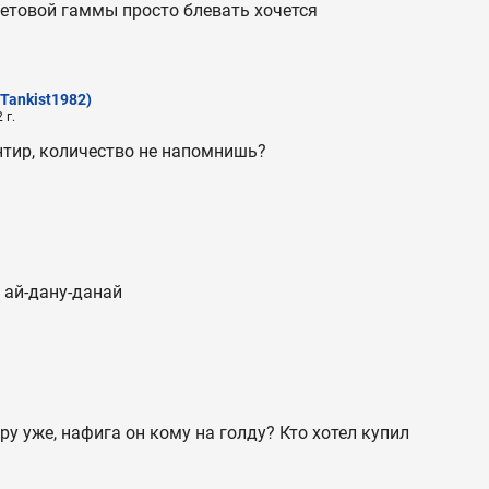
ветовой гаммы просто блевать хочется
(Tankist1982)
 г.
нтир, количество не напомнишь?
 ай-дану-данай
ру уже, нафига он кому на голду? Кто хотел купил