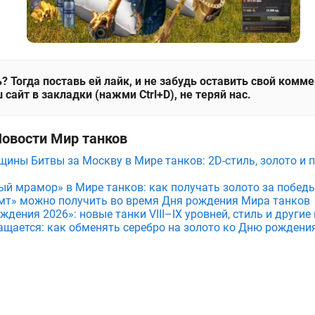
? Тогда поставь ей лайк, и не забудь оставить свой комм
 сайт в закладки (нажми Ctrl+D), не теряй нас.
Новости Мир танков
щины Битвы за Москву в Мире танков: 2D-стиль, золото и 
ый мрамор» в Мире танков: как получать золото за побед
мт» можно получить во время Дня рождения Мира танков
дения 2026»: новые танки VIII–IX уровней, стиль и други
ащается: как обменять серебро на золото ко Дню рождени