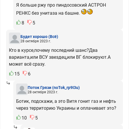
Я больше ржу про пиндосовский АСТРОН
РЕНКС без унитаза на башне.
8
5
Будет хорошо
(Всё)
28 октября 2023 г.
Кто в курсе,почему последний шанс?Два
варианта,или ВСУ звездец,или ВГ блокируют.А
может всё сразу.
15
6
Поток Грязи
(noTok_rp9I3u)
28 октября 2023 г.
Ботик, подскажи, а это Витя гонит газ и нефть
через территорию Украины и оплачивает это?
10
5