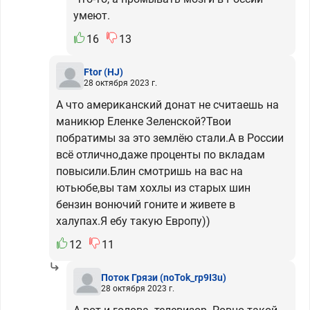
умеют.
16
13
Ftor
(HJ)
28 октября 2023 г.
А что американский донат не считаешь на
маникюр Еленке Зеленской?Твои
побратимы за это землёю стали.А в России
всё отлично,даже проценты по вкладам
повысили.Блин смотришь на вас на
ютьюбе,вы там хохлы из старых шин
бензин вонючий гоните и живете в
халупах.Я ебу такую Европу))
12
11
Поток Грязи
(noTok_rp9I3u)
28 октября 2023 г.