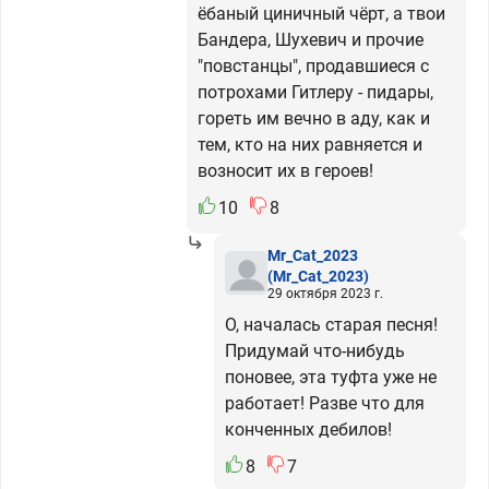
ёбаный циничный чёрт, а твои
Бандера, Шухевич и прочие
"повстанцы", продавшиеся с
потрохами Гитлеру - пидары,
гореть им вечно в аду, как и
тем, кто на них равняется и
возносит их в героев!
10
8
Mr_Cat_2023
(Mr_Cat_2023)
29 октября 2023 г.
О, началась старая песня!
Придумай что-нибудь
поновее, эта туфта уже не
работает! Разве что для
конченных дебилов!
8
7