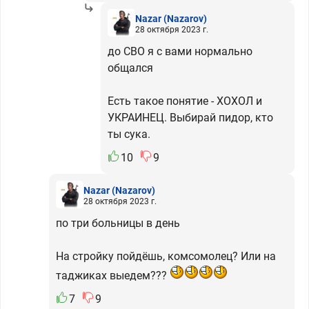
Nazar
(Nazarov)
28 октября 2023 г.
до СВО я с вами нормально
общался
Есть такое понятие - ХОХОЛ и
УКРАИНЕЦ. Выбирай пидор, кто
ты сука.
10
9
Nazar
(Nazarov)
28 октября 2023 г.
по три больницы в день
На стройку пойдёшь, комсомолец? Или на
таджиках выедем???
7
9