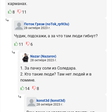
карманах.
8
11
Поток Грязи
(noTok_rp9I3u)
28 октября 2023 г.
Чудик, подскажи, а за что там люди гибнут?
11
6
Nazar
(Nazarov)
28 октября 2023 г.
1. За пачку соли из Соледара.
2. Кто такие люди? Там нет людей и в
помине.
14
8
konst3d
(konst3d)
28 октября 2023 г.