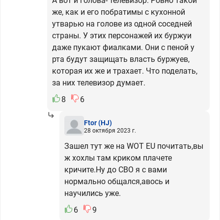
А вот и голова- телевизор. Ровно такой
же, как и его побратимы с кухонной
утварью на голове из одной соседней
страны. У этих персонажей их буржуи
даже пукают фиалками. Они с пеной у
рта будут защищать власть буржуев,
которая их же и трахает. Что поделать,
за них телевизор думает.
8
6
Ftor
(HJ)
28 октября 2023 г.
Зашел тут же на WOT EU почитать,вы
ж хохлы там криком плачете
кричите.Ну до СВО я с вами
нормально общался,авось и
научились уже.
6
9