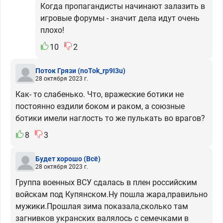
Когда пропагандисты начинают залазить в
игровые форумы - значит дела идут очень
плохо!
10
2
Поток Грязи
(noTok_rp9I3u)
28 октября 2023 г.
Как- то слабенько. Что, вражеские ботики не
постоянно ездили боком и раком, а союзные
ботики имели наглость то же пулькать во врагов?
8
3
Будет хорошо
(Всё)
28 октября 2023 г.
Группа военных ВСУ сдалась в плен российским
войскам под Купянском.Ну пошла жара,правильно
мужики.Прошлая зима показала,сколько там
загнивков укранских валялось с семечками в