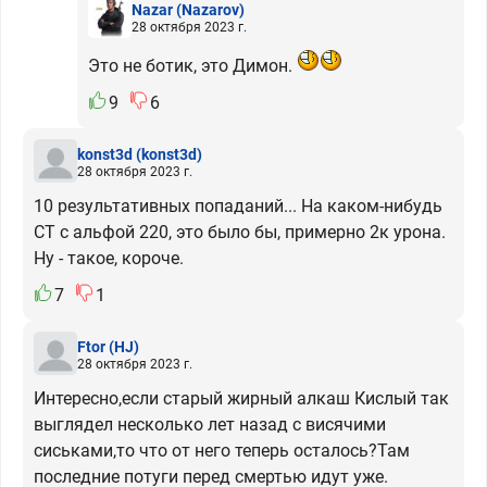
Nazar
(Nazarov)
28 октября 2023 г.
Это не ботик, это Димон.
9
6
konst3d
(konst3d)
28 октября 2023 г.
10 результативных попаданий... На каком-нибудь
СТ с альфой 220, это было бы, примерно 2к урона.
Ну - такое, короче.
7
1
Ftor
(HJ)
28 октября 2023 г.
Интересно,если старый жирный алкаш Кислый так
выглядел несколько лет назад с висячими
сиськами,то что от него теперь осталось?Там
последние потуги перед смертью идут уже.