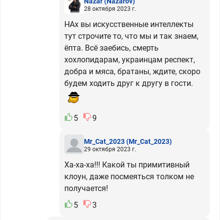
Nazar
(Nazarov)
28 октября 2023 г.
НАх вы искусственные интеллекты
тут строчите то, что мы и так знаем,
ёпта. Всё заебись, смерть
хохлопидарам, украинцам респект,
добра и мяса, братаны, ждите, скоро
будем ходить друг к другу в гости.
5
9
Mr_Cat_2023
(Mr_Cat_2023)
29 октября 2023 г.
Ха-ха-ха!!! Какой ты примитивный
клоун, даже посмеяться толком не
получается!
5
3