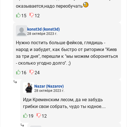
оказывается,надо переобучать
15
12
konst3d
(konst3d)
28 октября 2023 г.
Нужно постить больше фейков, глядишь -
народ и забудет, как быстро от риторики "Киев
за три дня", перешли к "мы можем обороняться
- сколько угодно долго". ;)
16
24
Nazar
(Nazarov)
28 октября 2023 г.
Иди Кременским лесом, да не забудь
грибки свои собрать, чудо ты юдное....
19
12