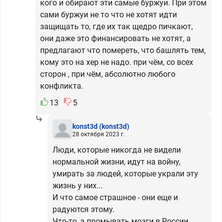
кого и обирают эти самые буржуи. При этом
сами буржуи не то что не хотят идти
защищать то, где их так щедро пичкают,
они даже это финансировать не хотят, а
предлагают что помереть, что башлять тем,
кому это на хер не надо. при чём, со всех
сторон , при чём, абсолютно любого
конфликта.
13
5
konst3d
(konst3d)
28 октября 2023 г.
Люди, которые никогда не видели
нормальной жизни, идут на войну,
умирать за людей, которые украли эту
жизнь у них...
И что самое страшное - они еще и
радуются этому.
Что-то, а промывать мозги в России