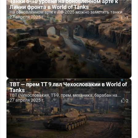
Танки 6-10 уровня на обновлённом арте к
Линии фронта в World of Tanks
На обновлённом арте к ЛФ 2025 можно заметить танки...
27 апреля 2025 г.
1
TBT — прем ТТ 9 лвл Чехословакии в World of
Tanks
TBT (Чехословакия, ТТ-9, прем, механика: барабан на...
27 апреля 2025 г.
2