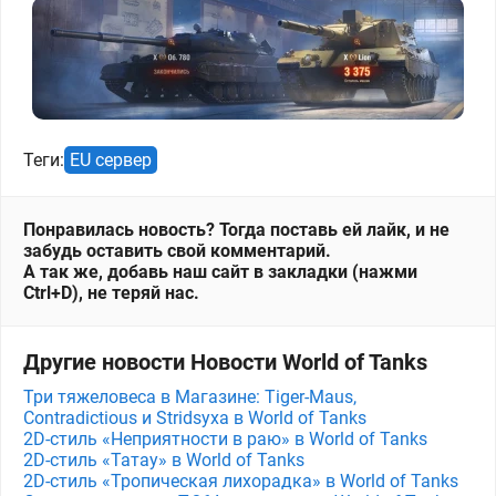
Теги:
EU сервер
Понравилась новость? Тогда поставь ей лайк, и не
забудь оставить свой комментарий.
А так же, добавь наш сайт в закладки (нажми
Ctrl+D), не теряй нас.
Другие новости Новости World of Tanks
Три тяжеловеса в Магазине: Tiger-Maus,
Contradictious и Stridsyxa в World of Tanks
2D-стиль «Неприятности в раю» в World of Tanks
2D-стиль «Татау» в World of Tanks
2D-стиль «Тропическая лихорадка» в World of Tanks