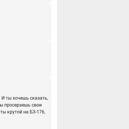
. И ты хочешь сказать,
ты просераешь свои
ты крутой на БЗ-176,