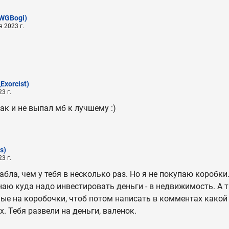
WGBogi)
 2023 г.
_Exorcist)
3 г.
ак и не выпал мб к лучшему :)
s)
3 г.
бла, чем у тебя в несколько раз. Но я не покупаю коробки
знаю куда надо инвестировать деньги - в недвижимость. А 
ые на коробочки, чтоб потом написать в комментах какой 
х. Тебя развели на деньги, валенок.