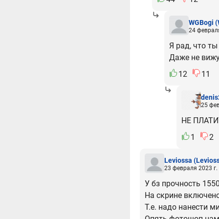
WGBogi
(
24 февраля
Я рад, что т
Даже не вижу
12
11
denis
25 фев
НЕ ПЛАТ
1
2
Leviossa
(Levios
23 февраля 2023 г.
У бз прочность 1550
На скрине включено
Т.е. надо нанести м
Опять фотошоп нам