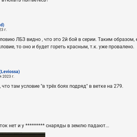
nd)
3 г.
овию ЛБЗ видно , что это 2й бой в серии. Таким образом, е
ловие, то оно и будет гореть красным, т.к. уже провалено.
(Leviossa)
 2023 г.
 что там условие "в трёх боях подряд" в ветке на 279.
ток нет и у ********* снаряды в землю падают...