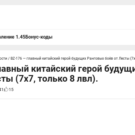
ление 1.45
Бонус-коды
ости
/
BZ-176 — главный китайский герой будущих Ранговых боёв от Лесты (7x7
лавный китайский герой будущ
ты (7x7, только 8 лвл).
41
15