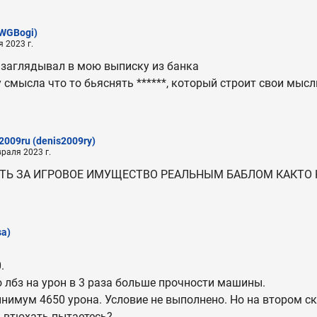
WGBogi)
 2023 г.
ы заглядывал в мою выписку из банка
 смысла что то бьяснять ******, который строит свои мысл
2009ru
(denis2009ry)
раля 2023 г.
ИТЬ ЗА ИГРОВОЕ ИМУЩЕСТВО РЕАЛЬНЫМ БАБЛОМ КАКТО
sa)
.
 лбз на урон в 3 раза больше прочности машины.
инимум 4650 урона. Условие не выполнено. Но на втором ск
 втюхать пытаетесь?