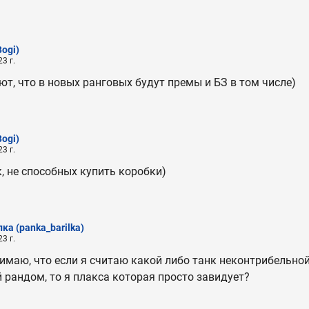
ogi)
3 г.
ают, что в новых ранговых будут премы и БЗ в том числе)
ogi)
3 г.
, не способных купить коробки)
лка
(panka_barilka)
3 г.
имаю, что если я считаю какой либо танк неконтрибельно
рандом, то я плакса которая просто завидует?