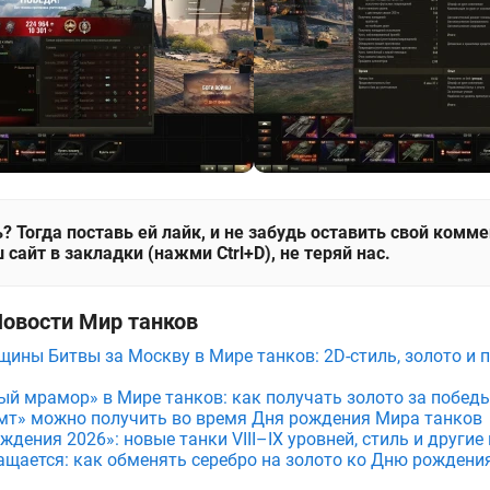
? Тогда поставь ей лайк, и не забудь оставить свой комм
 сайт в закладки (нажми Ctrl+D), не теряй нас.
Новости Мир танков
щины Битвы за Москву в Мире танков: 2D-стиль, золото и 
ый мрамор» в Мире танков: как получать золото за побед
мт» можно получить во время Дня рождения Мира танков
дения 2026»: новые танки VIII–IX уровней, стиль и други
ащается: как обменять серебро на золото ко Дню рождени