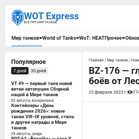
WOT Express
ВСЁ ПРО МИР ТАНКОВ
Мир танков
World of Tanks
WoT: HEAT
Прочее
Обнов
Популярное
Главная
/
Мир танков
/
Нов
BZ-176 — г
7 дней
30 дней
боёв от Лес
VT 49 — первый танк новой
ветки автопушек Сборной
23 февраля 2023 г.
77
наций в Мире танков
02 августа, воскресенье
Контейнеры «День
рождения 2026»: новые
танки VIII–IX уровней, стиль
и другие награды в Мире
танков
05 августа, среда
RDT-62 «Řezačka» — танк X