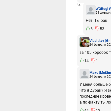
WGBogi
(
24 февраля
Нет. Ты рак
6
53
Vladislav
(Gr
24 февраля 202
за 105 коробок т
14
1
Макс
(McSim
24 февраля 202
У меня больше ба
что я дурак? Я 
последние кровн
а по факту ты ло
44
12