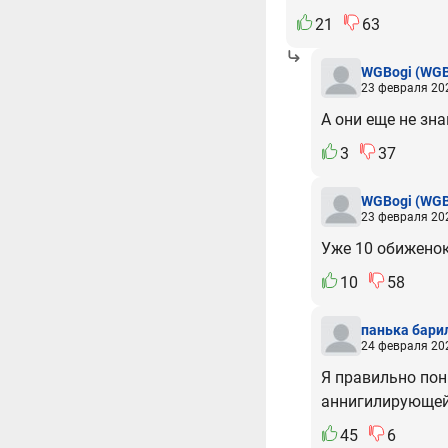
21
63
WGBogi
(WGB
23 февраля 202
А они еще не зн
3
37
WGBogi
(WGB
23 февраля 202
Уже 10 обиженок
10
58
панька бари
24 февраля 202
Я правильно пон
аннигилирующей 
45
6