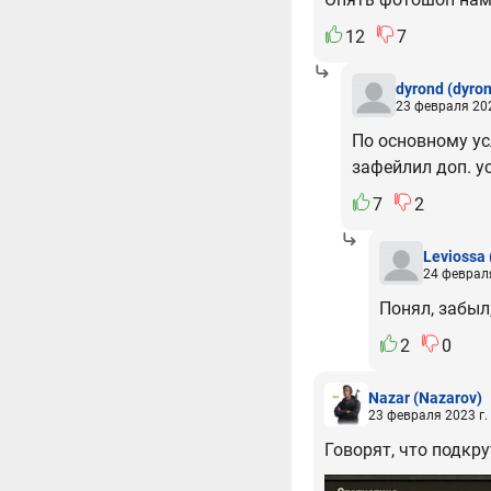
12
7
dyrond
(dyro
23 февраля 202
По основному усл
зафейлил доп. ус
7
2
Leviossa
24 февраля
Понял, забыл,
2
0
Nazar
(Nazarov)
23 февраля 2023 г.
Говорят, что подкру