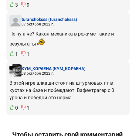
3
9
turanchoksss
(turanchoksss)
07 октября 2022 г.
Не ну а че? Какая механика в режиме такие и
результаты
1
1
KYM_KOP6EHA
(KYM_KOP6EHA)
08 октября 2022 г.
В этой игре алкаши стоят на штурмовых пт в
кустах на базе и побеждают. Вафентрагер с 0
урона и победой это норма
0
1
Чтобы оставить свой комментарий,