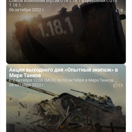
Список изменений версии ОТ4 1.18.1 в сравнении с ОТ3
1.18.1.
06 октября 2022 г.
8
Акция выходного дня «Опытный экипаж» в
Мире Танков
С 7 октября 12:00 (МСК) по 10 октября в Мире Танков...
06 октября 2022 г.
13