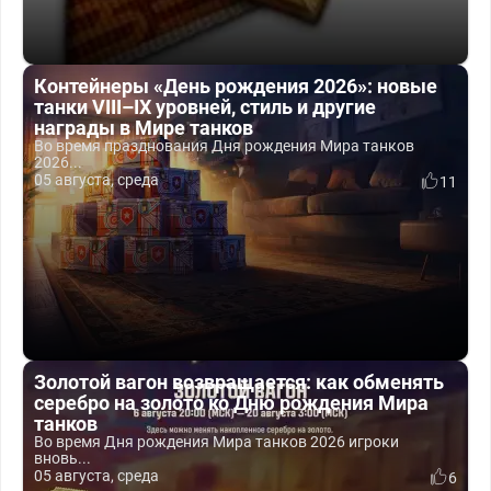
Контейнеры «День рождения 2026»: новые
танки VIII–IX уровней, стиль и другие
награды в Мире танков
Во время празднования Дня рождения Мира танков
2026...
05 августа, среда
11
Золотой вагон возвращается: как обменять
серебро на золото ко Дню рождения Мира
танков
Во время Дня рождения Мира танков 2026 игроки
вновь...
05 августа, среда
6