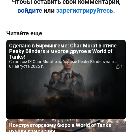
Чтобы оставить свой комментарий,
войдите
или
зарегистрируйтесь
.
Читайте еще
Сделано в Бирмингеме: Char Murat в стиле
Peaky Blinders и многое другое в World of
Tanks!
С танком IX Char Murat и наборами Peaky Blinders ваш...
01 августа 2025 г.
1
Конструкторскому бюро в World of Tanks
нужны изменения