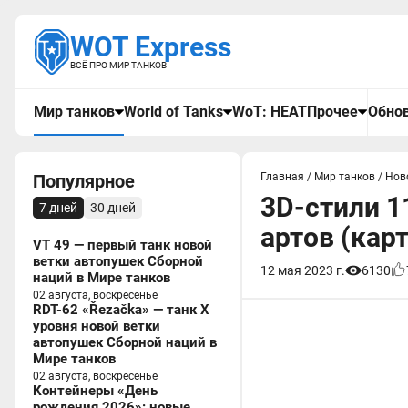
WOT Express
ВСЁ ПРО МИР ТАНКОВ
Мир танков
World of Tanks
WoT: HEAT
Прочее
Обнов
Популярное
Главная
/
Мир танков
/
Нов
3D-стили 1
7 дней
30 дней
артов (кар
VT 49 — первый танк новой
ветки автопушек Сборной
12 мая 2023 г.
6130
наций в Мире танков
02 августа, воскресенье
RDT-62 «Řezačka» — танк X
уровня новой ветки
автопушек Сборной наций в
Мире танков
02 августа, воскресенье
Контейнеры «День
рождения 2026»: новые