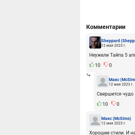
Комментарии
Sheppard
(Shepp
12 мая 2023 г.
Неужели Тайпа 5 ап
10
0
Макс
(McSim
12 мая 2023 г.
Свершится чудо 
10
0
Макс
(McSims)
12 мая 2023 г.
Хорошие стили. И на