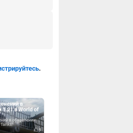
истрируйтесь
.
менений в
 1.21 в World of
ений в обновлении
 Tanks.
8