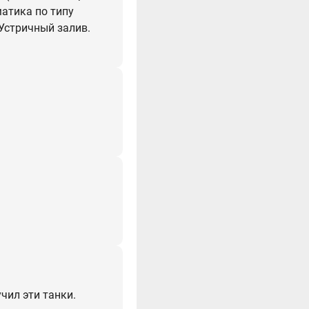
матика по типу
Устричный залив.
чил эти танки.