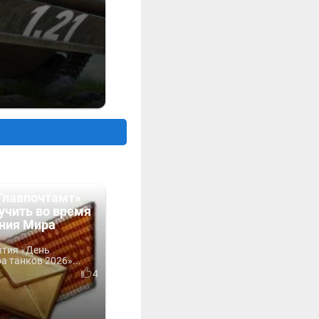
Главпочтамт»
учить во время
ния Мира
ытия «День
 танков 2026»...
4