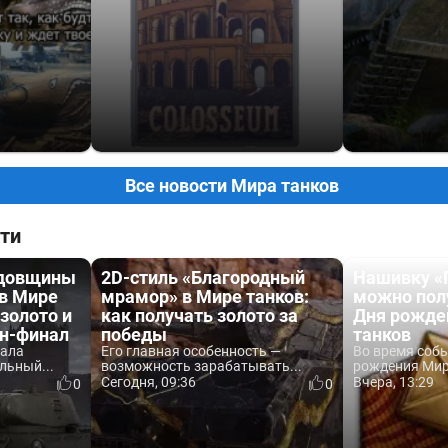
Все новости Мира танков
ти
одовщины
2D-стиль «Благородный
Нашивку «
 в Мире
мрамор» в Мире танков:
можно пол
 золото и
как получать золото за
Дня рожде
йн-финал
победы
танков
вала
Его главная особенность —
Во время соб
льный...
возможность зарабатывать...
рождения Мира
Сегодня, 09:36
Вчера, 13:29
0
0