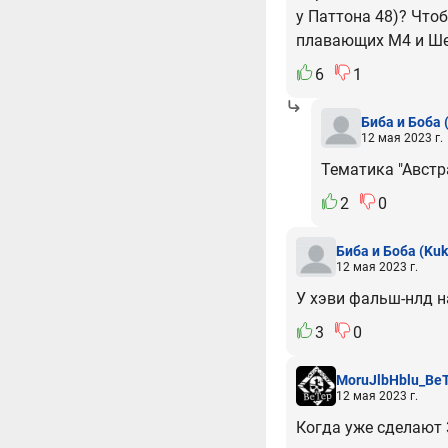
у Паттона 48)? Чтоб
плавающих М4 и Шер
6
1
Биба и Боба
12 мая 2023 г.
Тематика "Австр
2
0
Биба и Боба
(Kuk
12 мая 2023 г.
У хэви фальш-нлд 
3
0
MoruJlbHblu_Be
12 мая 2023 г.
Когда уже сделают 