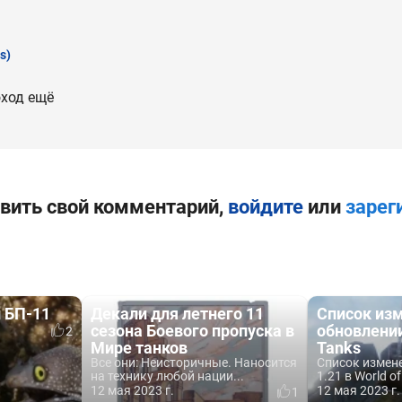
s)
оход ещё
вить свой комментарий,
войдите
или
зарег
 БП-11
Декали для летнего 11
Список из
сезона Боевого пропуска в
обновлении
2
Мире танков
Tanks
Все они: Неисторичные. Наносится
Список измен
на технику любой нации...
1.21 в World of
12 мая 2023 г.
12 мая 2023 г.
1