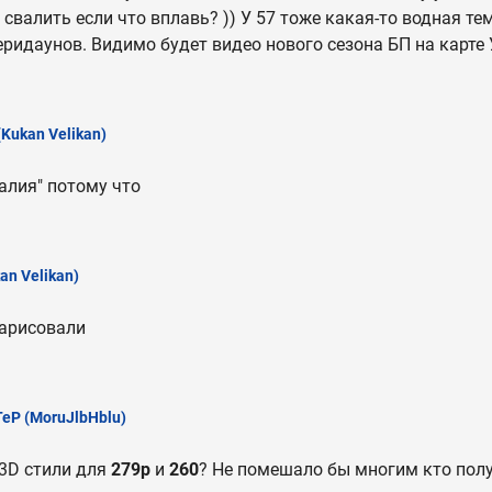
 свалить если что вплавь? )) У 57 тоже какая-то водная те
идаунов. Видимо будет видео нового сезона БП на карте 
(Kukan Velikan)
алия" потому что
an Velikan)
нарисовали
TeP
(MoruJlbHblu)
3D стили для
279р
и
260
? Не помешало бы многим кто полу