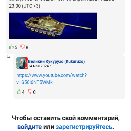
23:00 (UTC +3)
5
8
Великий Кукурузо
(Kukuruzo)
14 мая 2024 г.
https://www.youtube.com/watch?
v=S56I6NT5WMk
4
0
Чтобы оставить свой комментарий,
войдите
или
зарегистрируйтесь
.