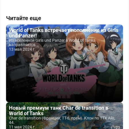
Читайте еще
World of Tanks встречает пополнение из Girls
und Panzer!
Из вселенной Girls und Panzer в World of Tanks
направляется...
13 мая 2024 г.
28
Новый премиум танк Char de transition в
World of Tanks
Char de transition (Франция, ТТ-6, прем). Клон по ТТХ ARL
44.
11 мая 2024 г.
23