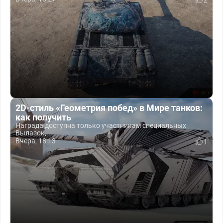
2
2D-стиль «Геометрия побед» в Мире танков:
как получить
Награда доступна только участникам специальных
Вылазок,...
Вчера, 18:13
1