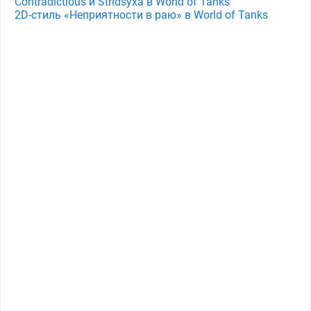
Contradictious и Stridsyxa в World of Tanks
2D-стиль «Неприятности в раю» в World of Tanks