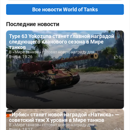
Все новости World of Tanks
Последние новости
Type 63 Yokozuna станет главной наградой
следующего кланового сезона в Мире
танков
В «Мире танков» готовят новую награду для...
Вчера, 19:26
1
«Ирбис» станет новой наградой «Натиска» —
советский тяж X уровня в Мире танков
В «Мире танков» готовят новую награду для...
Вчера, 18:27