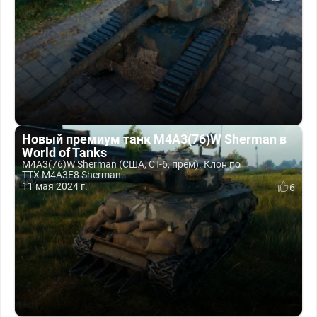
Новый премиум танк M4A3(76)W Sherman в
World of Tanks
M4A3(76)W Sherman (США, СТ-6, прем). Клон по
ТТХ M4A3E8 Sherman.
11 мая 2024 г.
6