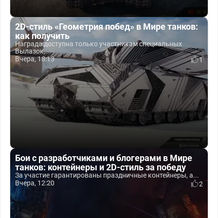
2D-стиль «Геометрия побед» в Мире танков:
как получить
Награда доступна только участникам специальных
Вылазок,...
Вчера, 18:13
1
Бои с разработчиками и блогерами в Мире
танков: контейнеры и 2D-стиль за победу
За участие гарантированы праздничные контейнеры, а...
Вчера, 12:20
2