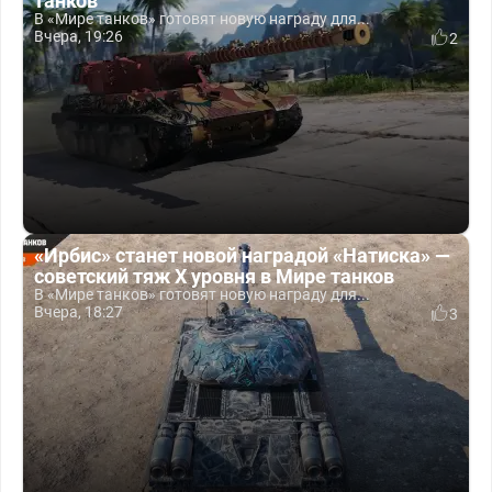
танков
В «Мире танков» готовят новую награду для...
Вчера, 19:26
2
«Ирбис» станет новой наградой «Натиска» —
советский тяж X уровня в Мире танков
В «Мире танков» готовят новую награду для...
Вчера, 18:27
3