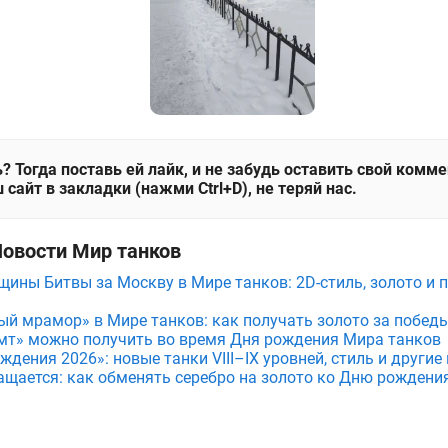
? Тогда поставь ей лайк, и не забудь оставить свой комм
 сайт в закладки (нажми Ctrl+D), не теряй нас.
Новости Мир танков
щины Битвы за Москву в Мире танков: 2D-стиль, золото и 
ый мрамор» в Мире танков: как получать золото за побед
мт» можно получить во время Дня рождения Мира танков
дения 2026»: новые танки VIII–IX уровней, стиль и други
ащается: как обменять серебро на золото ко Дню рождени