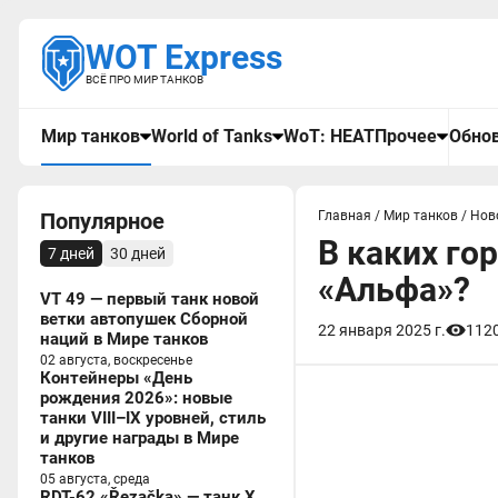
WOT Express
ВСЁ ПРО МИР ТАНКОВ
Мир танков
World of Tanks
WoT: HEAT
Прочее
Обнов
Популярное
Главная
/
Мир танков
/
Нов
В каких го
7 дней
30 дней
«Альфа»?
VT 49 — первый танк новой
ветки автопушек Сборной
22 января 2025 г.
112
наций в Мире танков
02 августа, воскресенье
Контейнеры «День
рождения 2026»: новые
танки VIII–IX уровней, стиль
и другие награды в Мире
танков
05 августа, среда
RDT-62 «Řezačka» — танк X