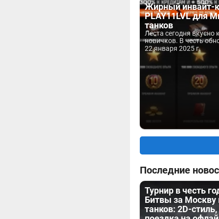
Жирный инвайт-к
PLAY11LVL для М
танков
Леста сегодня вкусно 
новичков. В честь обно
22 января 2025 г.
Последние новос
Турнир в честь г
Битвы за Москву
танков: 2D-стиль,
поездка на офла