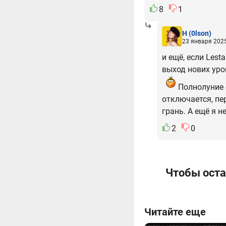
8
1
H
(0lson)
23 января 2025
и ещё, если Lest
выход нових уро
Полнолуние б
отключается, пе
грань. А ещё я 
2
0
Чтобы оста
Читайте еще