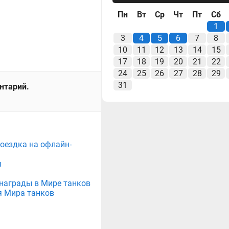
Пн
Вт
Ср
Чт
Пт
Сб
1
3
4
5
6
7
8
10
11
12
13
14
15
17
18
19
20
21
22
24
25
26
27
28
29
31
ентарий.
поездка на офлайн-
ы
е награды в Мире танков
я Мира танков