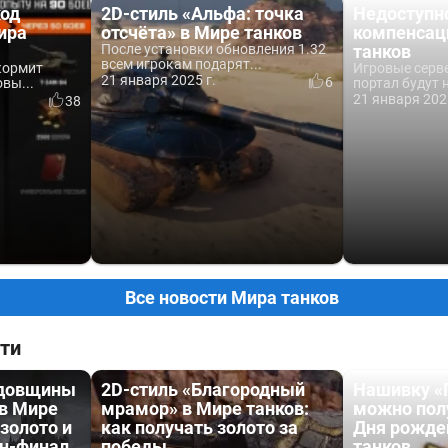
од
2D-стиль «Альфа: точка
Недоступно
ира
отсчёта» в Мире танков
компенсац
После установки обновления 1.32
танков
всем игрокам подарят...
кормит
Игровые серв
21 января 2025 г.
6
вы...
портал будут 
21 января 202
38
Все новости Мира танков
ти
одовщины
2D-стиль «Благородный
Нашивку «
 в Мире
мрамор» в Мире танков:
можно пол
 золото и
как получать золото за
Дня рожде
йн-финал
победы
танков