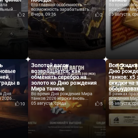
вала
Его главная особенность —
Во время соб
льный...
возможность зарабатывать...
рождения Мира
Вчера, 09:36
05 августа, ср
2
2
ь
Золотой вагон
Все скидки
 новые
возвращается: как
Дню рожде
ней,
обменять серебро на
танков: x5 
аграды в
золото ко Дню рождения
скидки на 
Мира танков
оборудова
я Дня
Во время Дня рождения Мира
В рамках пра
2026...
танков 2026 игроки вновь...
рождения Мира
05 августа, среда
05 августа, ср
10
5