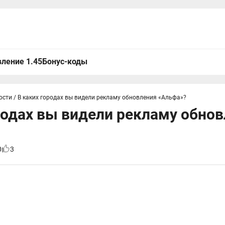
ление 1.45
Бонус-коды
ости
/
В каких городах вы видели рекламу обновления «Альфа»?
родах вы видели рекламу обно
0
3