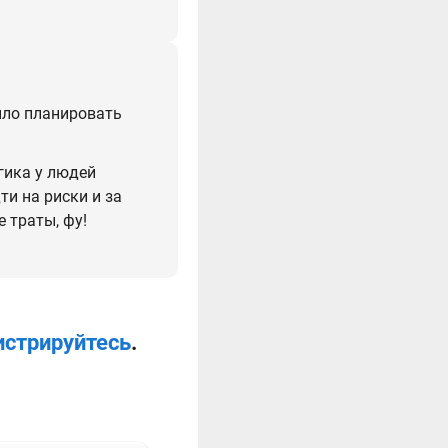
было планировать
огика у людей
ти на риски и за
 траты, фу!
истрируйтесь
.