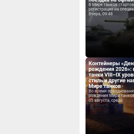
В Мире танков старто
регистрация на специа
Вчера, 09:48
Контейнеры «Ден
рождения 2026»:
танки VIII–IX уров
стиль и другие н
Мире танков
Во время праздновани
рождения Мира танков 
05 августа, среда