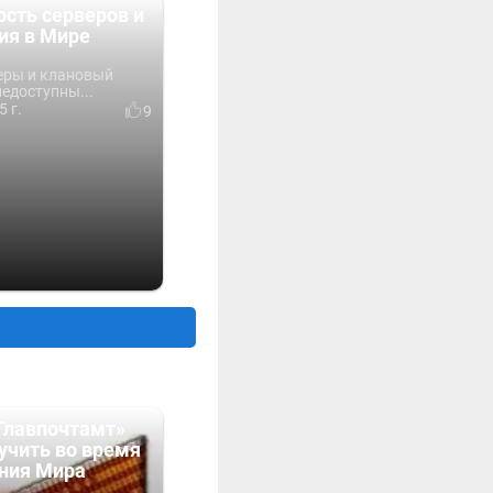
сть серверов и
ия в Мире
еры и клановый
недоступны...
5 г.
9
Главпочтамт»
учить во время
ния Мира