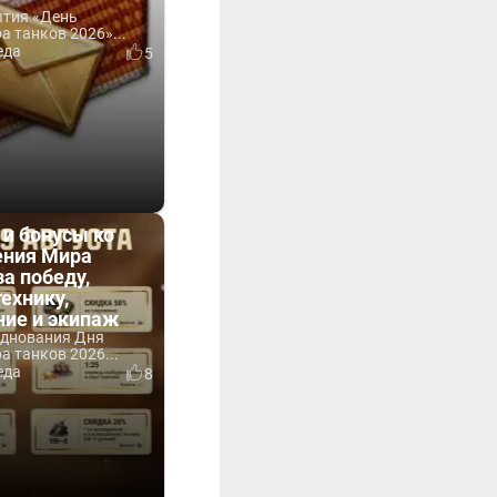
ытия «День
 танков 2026»...
еда
5
 и бонусы ко
ния Мира
за победу,
технику,
ние и экипаж
зднования Дня
 танков 2026...
еда
8