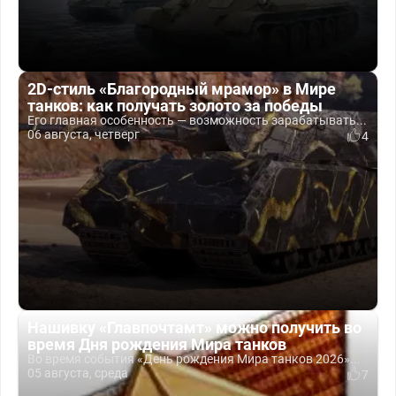
2D-стиль «Благородный мрамор» в Мире
танков: как получать золото за победы
Его главная особенность — возможность зарабатывать...
06 августа, четверг
4
Нашивку «Главпочтамт» можно получить во
время Дня рождения Мира танков
Во время события «День рождения Мира танков 2026»...
05 августа, среда
7