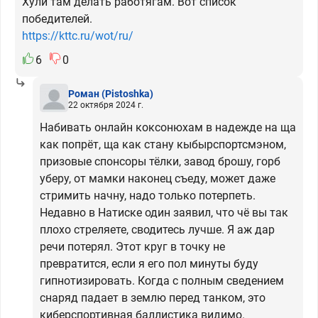
Хули там делать работягам. Вот список
победителей.
https://kttc.ru/wot/ru/
6
0
Роман
(Pistoshka)
22 октября 2024 г.
Набивать онлайн коксонюхам в надежде на ща
как попрёт, ща как стану кыбырспортсмэном,
призовые спонсоры тёлки, завод брошу, горб
уберу, от мамки наконец съеду, может даже
стримить начну, надо только потерпеть.
Недавно в Натиске один заявил, что чё вы так
плохо стреляете, сводитесь лучше. Я аж дар
речи потерял. Этот круг в точку не
превратится, если я его пол минуты буду
гипнотизировать. Когда с полным сведением
снаряд падает в землю перед танком, это
киберспортивная баллистика видимо.