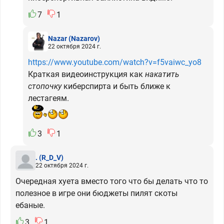
7
1
Nazar
(Nazarov)
22 октября 2024 г.
https://www.youtube.com/watch?v=f5vaiwc_yo8
Краткая видеоинструкция как
накатить
стопочку
киберспирта и быть ближе к
лестагеям.
3
1
.
(R_D_V)
22 октября 2024 г.
Очередная хуета вместо того что бы делать что то
полезное в игре они бюджеты пилят скоты
ебаные.
3
1