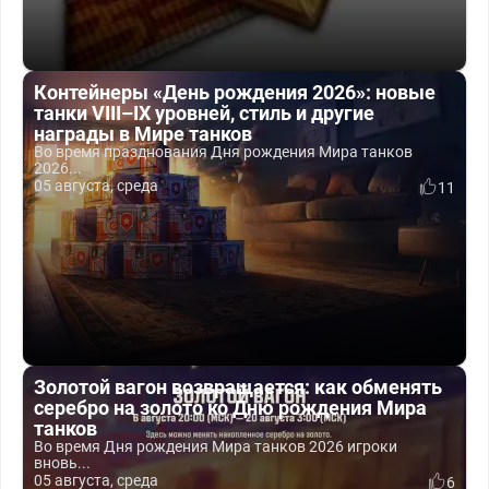
Контейнеры «День рождения 2026»: новые
танки VIII–IX уровней, стиль и другие
награды в Мире танков
Во время празднования Дня рождения Мира танков
2026...
05 августа, среда
11
Золотой вагон возвращается: как обменять
серебро на золото ко Дню рождения Мира
танков
Во время Дня рождения Мира танков 2026 игроки
вновь...
05 августа, среда
6