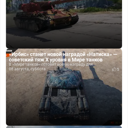
«Ирбис» станет новой наградой «Натиска» —
советский тяж X уровня в Мире танков
В «Мире танков» готовят новую награду для...
08 августа, суббота
5