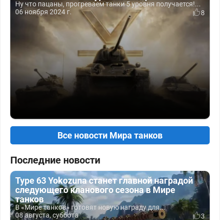
Ну что пацаны, прогреваем танки 5 уровня получается!...
06 ноября 2024 г.
8
Все новости Мира танков
Последние новости
Type 63 Yokozuna станет главной наградой
следующего кланового сезона в Мире
танков
В «Мире танков» готовят новую награду для...
08 августа, суббота
3