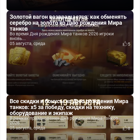
Золотой вагон возвращается: как обменять
серебро на золото ко Дню рождения Мира
танков
Во время Дня рождения Мира танков 2026 игроки
вновь...
05 августа, среда
5
Все скидки и бонусы ко Дню рождения Мира
танков: x5 за победу, скидки на технику,
оборудование и экипаж
В рамках празднования Дня рождения Мира танков
2026...
05 августа, среда
8