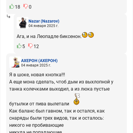
18
0
Nazar
(Nazarov)
04 января 2025 г.
Ага, и на Леопадле биксенон.
5
12
АХЕРОН
(АХЕРОН)
04 января 2025 г.
Я в шоке, новая кнопка!!!
А еще мона сделать, чтоб дым из выхлопной у
танка колечками выходил, а из люка пустые
бутылки от пива вылетали
Как баланс был гавном, так и остался, как
снаряды были трех видов, так и осталось:
никого не пробивающие
никуда не попадающие