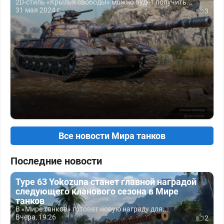
2D-стиль «Крылья свободы» можно будет получить...
31 мая 2024 г.
3
Все новости Мира танков
Последние новости
Type 63 Yokozuna станет главной наградой
следующего кланового сезона в Мире
танков
В «Мире танков» готовят новую награду для...
Вчера, 19:26
2