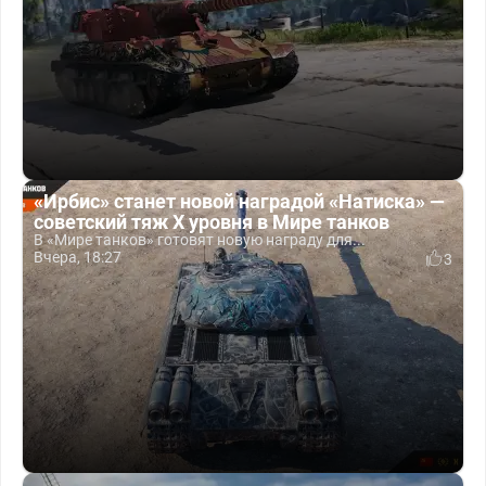
«Ирбис» станет новой наградой «Натиска» —
советский тяж X уровня в Мире танков
В «Мире танков» готовят новую награду для...
Вчера, 18:27
3