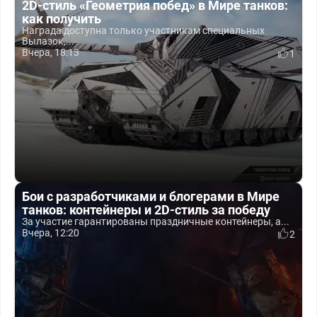
2D-стиль «Геометрия побед» в Мире танков:
как получить
Награда доступна только участникам специальных
Вылазок,...
Вчера, 18:13
1
Бои с разработчиками и блогерами в Мире
танков: контейнеры и 2D-стиль за победу
За участие гарантированы праздничные контейнеры, а...
Вчера, 12:20
2