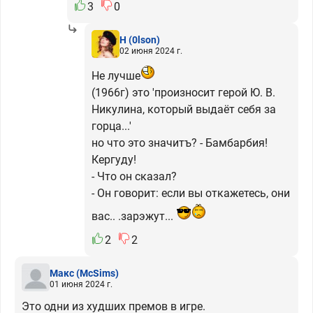
3
0
H
(0lson)
02 июня 2024 г.
Не лучше
(1966г) это 'произносит герой Ю. В.
Никулина, который выдаёт себя за
горца...'
но что это значитъ? - Бамбарбия!
Кергуду!
- Что он сказал?
- Он говорит: если вы откажетесь, они
вас.. .зарэжут...
2
2
Макс
(McSims)
01 июня 2024 г.
Это одни из худших премов в игре.