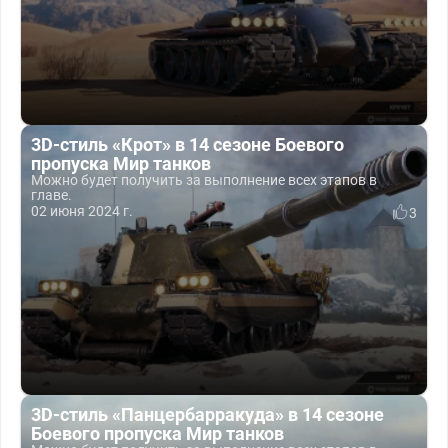
3D-стиль «Крот» в 14 сезоне Боевого
пропуска Мир танков
Можно будет получить за выполнение всех этапов в
главе.
02 июня 2024 г.
3
3D-стиль «Панцербарракуда» в 14 сезоне
Боевого пропуска Мир танков