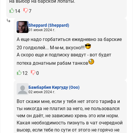
на выбор на барской лопаты.
14
7
Sheppard
(Sheppard)
01 июня 2024 г.
А еще надо горбатиться ежедневно за барские
20 голдюлей... М-м-м, вкусно!!!
А скоро еще и подписку введут - вот будет
потеха донатным рабам танков
12
0
Бамбарбия Киргуду
(Ooo)
02 июня 2024 г.
Вот скажи мне, если у тебя нет этого тарифа и
ты никогда не платил за него, не пользовался
чем он даёт, не зависимо хрень это или норм.
Какая необходимость пизнуть в чат очередной
высер, если тебе по сути от этого не горячо не