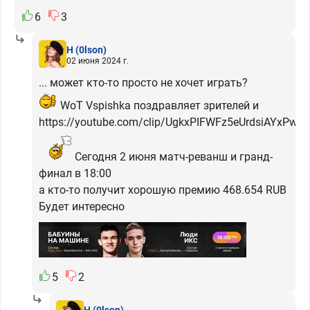
6
3
H
(0lson)
02 июня 2024 г.
... может кто-то просто не хочет играть?
WoT Vspishka поздравляет зрителей и
https://youtube.com/clip/UgkxPIFWFz5eUrdsiAYxPwY
Сегодня 2 июня матч-реванш и гранд-
финал в 18:00
а кто-то получит хорошую премию 468.654 RUB
Будет интересно
5
2
H
(0lson)