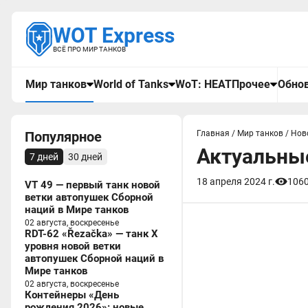
WOT Express
ВСЁ ПРО МИР ТАНКОВ
Мир танков
World of Tanks
WoT: HEAT
Прочее
Обнов
Популярное
Главная
/
Мир танков
/
Нов
Актуальные
7 дней
30 дней
18 апреля 2024 г.
106
VT 49 — первый танк новой
ветки автопушек Сборной
наций в Мире танков
02 августа, воскресенье
RDT-62 «Řezačka» — танк X
уровня новой ветки
автопушек Сборной наций в
Мире танков
02 августа, воскресенье
Контейнеры «День
рождения 2026»: новые