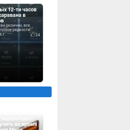
ых 12-ти часов
каравана в
ов
ван окончен, все
 плане редкости...
 г.
24
Главпочтамт»
учить во время
ния Мира