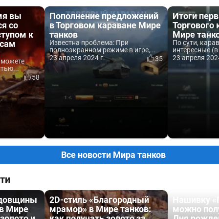
мя вы
Пополнение предложений
Итоги перв
я со
в Торговом караване Мире
Торгового 
ступом к
танков
Мире танк
исам
Известна проблема: При
По сути, кара
полноэкранном режиме в игре,...
интересные (в
23 апреля 2024 г.
23 апреля 2024
35
 можете
тью...
58
Все новости Мира танков
ти
одовщины
2D-стиль «Благородный
Нашивку «
 в Мире
мрамор» в Мире танков:
можно пол
 золото и
как получать золото за
Дня рожде