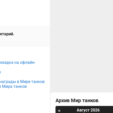
ентарий.
поездка на офлайн-
ы
е награды в Мире танков
я Мира танков
Архив Мир танков
«
Август 2026