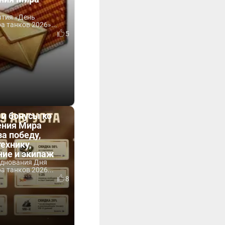
ытия «День
 танков 2026»...
5
 и бонусы ко
ния Мира
за победу,
технику,
ние и экипаж
зднования Дня
 танков 2026...
8