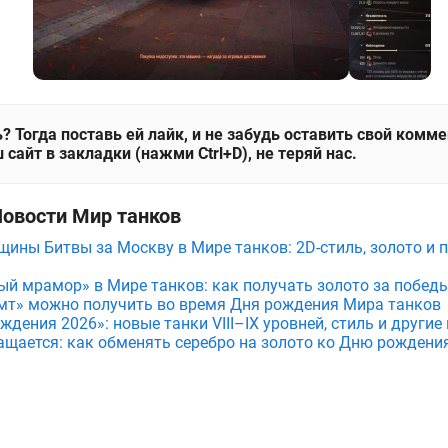
? Тогда поставь ей лайк, и не забудь оставить свой комм
 сайт в закладки (нажми Ctrl+D), не теряй нас.
Новости Мир танков
щины Битвы за Москву в Мире танков: 2D-стиль, золото и 
ый мрамор» в Мире танков: как получать золото за побед
мт» можно получить во время Дня рождения Мира танков
дения 2026»: новые танки VIII–IX уровней, стиль и други
ащается: как обменять серебро на золото ко Дню рождени