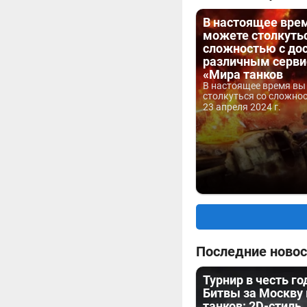
В настоящее вре
можете столкутьс
сложностью с до
различным серв
«Мира танков
В настоящее время вы
столкуться со сложнос
23 апреля 2024 г.
Последние новос
Турнир в честь г
Битвы за Москву
танков: 2D-стиль,