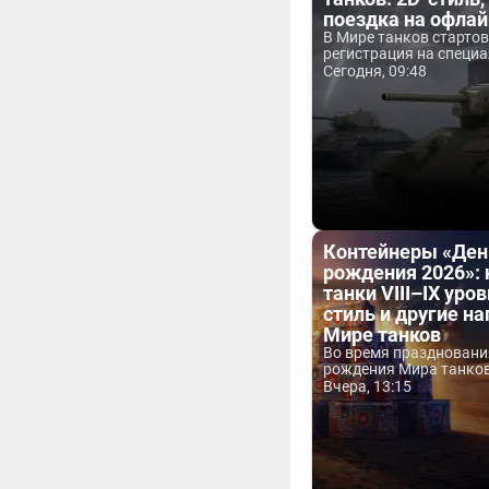
поездка на офла
В Мире танков старто
регистрация на специа
Сегодня, 09:48
Контейнеры «Ден
рождения 2026»:
танки VIII–IX уров
стиль и другие н
Мире танков
Во время праздновани
рождения Мира танков 
Вчера, 13:15