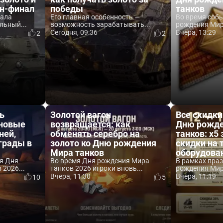
йн-финал
победы
танков
вала
Его главная особенность —
Во время соб
льный...
возможность зарабатывать...
рождения Мира
Сегодня, 09:36
Вчера, 13:29
2
2
ь
Золотой вагон
Все скидки
 новые
возвращается: как
Дню рожде
ней,
обменять серебро на
танков: x5 
аграды в
золото ко Дню рождения
скидки на 
Мира танков
оборудова
я Дня
Во время Дня рождения Мира
В рамках пра
2026...
танков 2026 игроки вновь...
рождения Мира
Вчера, 11:30
Вчера, 11:19
10
5