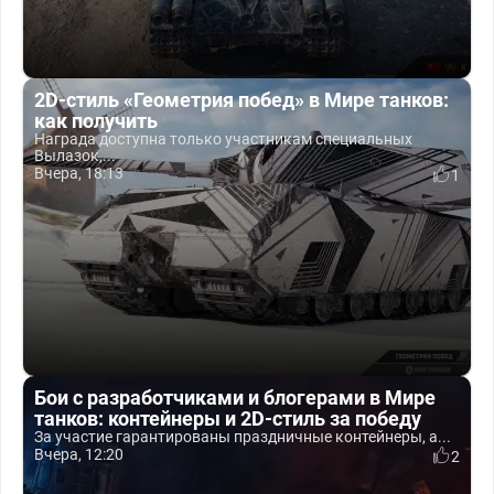
2D-стиль «Геометрия побед» в Мире танков:
как получить
Награда доступна только участникам специальных
Вылазок,...
Вчера, 18:13
1
Бои с разработчиками и блогерами в Мире
танков: контейнеры и 2D-стиль за победу
За участие гарантированы праздничные контейнеры, а...
Вчера, 12:20
2