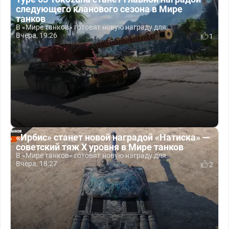
следующего кланового сезона в Мире
танков
В «Мире танков» готовят новую награду для...
Вчера, 19:26
1
«Ирбис» станет новой наградой «Натиска» —
советский тяж X уровня в Мире танков
В «Мире танков» готовят новую награду для...
Вчера, 18:27
2