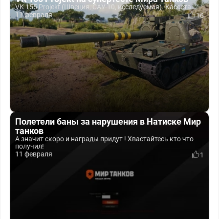
VK 155 Projekt (Швеция, САУ-10, исследуемая). Кассета...
11 февраля
16
Полетели баны за нарушения в Натиске Мир
танков
А значит скоро и награды придут ! Хвастайтесь кто что
получил!
11 февраля
1