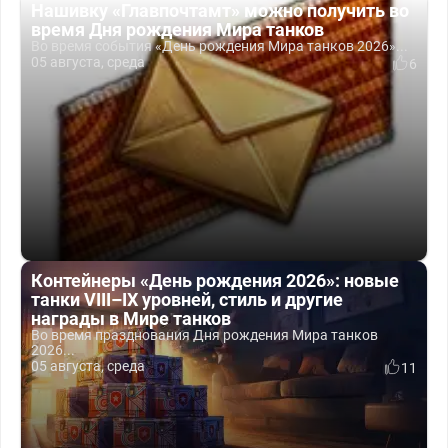
Нашивку «Главпочтамт» можно получить во
время Дня рождения Мира танков
Во время события «День рождения Мира танков 2026»...
05 августа, среда
6
Контейнеры «День рождения 2026»: новые
танки VIII–IX уровней, стиль и другие
награды в Мире танков
Во время празднования Дня рождения Мира танков
2026...
05 августа, среда
11