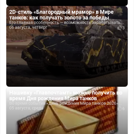
2D-стиль «Благородный мрамор» в Мире
танков: как получать золото за победы
Его главная особенность — возможность зарабатывать...
06 августа, четверг
3
Нашивку «Главпочтамт» можно получить во
время Дня рождения Мира танков
Во время события «День рождения Мира танков 2026»...
05 августа, среда
6