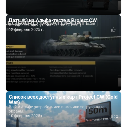
Патч #3 на Альфа-тесте в Project CW
Выйдет сегодня утром, в 11:00 (UTC+3).
12 февраля 2025 г.
1
Список всех доступных карт Project CW (Cold
War)
Во 2-й Альфе разработчики изменили загрузочные
экраны...
10 февраля 2025 г.
2