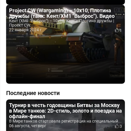
Project CW (Wargaming) – 10х10, Плотина
дружбы (танк: Кент/ХМ1 "Выброс"). Видео
Кент (ХМ1 "Выброс") – 10х10, Карта: Плотина дружбы |
Проект CW.
22 января 2024 г.
1
Последние новости
Турнир в честь годовщины Битвы за Москву
в Мире танков: 2D-стиль, золото и поездка на
офлайн-финал
В Мире танков стартовала регистрация на специальный...
06 августа, четверг
3