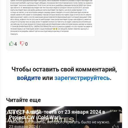
4
0
Чтобы оставить свой комментарий,
войдите
или
зарегистрируйтесь
.
Читайте еще
Патч 7 Альфа-теста от 23 января 2024 в
Project CW (Cold War)
Наныли АП Ракеты, которого трогать было не нужно.
23 января 2024 г.
1