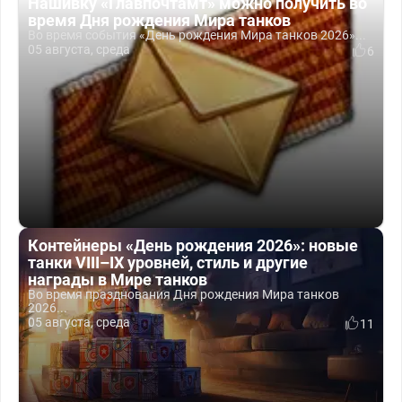
Нашивку «Главпочтамт» можно получить во
время Дня рождения Мира танков
Во время события «День рождения Мира танков 2026»...
05 августа, среда
6
Контейнеры «День рождения 2026»: новые
танки VIII–IX уровней, стиль и другие
награды в Мире танков
Во время празднования Дня рождения Мира танков
2026...
05 августа, среда
11