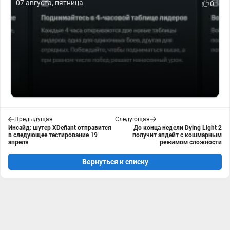
07 августа, пятница
0
Предыдущая
Следующая
Инсайд: шутер XDefiant отправится
До конца недели Dying Light 2
в следующее тестирование 19
получит апдейт с кошмарным
апреля
режимом сложности
Вернуться к списку