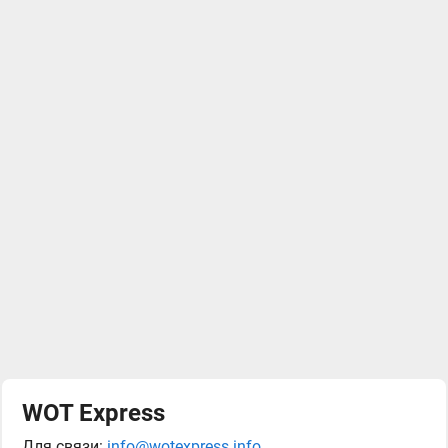
WOT Express
Для связи:
info@wotexpress.info