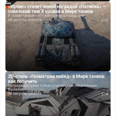
«Ирбис» станет новой наградой «Натиска» —
советский тяж X уровня в Мире танков
В «Мире танков» готовят новую награду для...
08 августа, суббота
6
2D-стиль «Геометрия побед» в Мире танков:
как получить
Награда доступна только участникам специальных
Вылазок,...
08 августа, суббота
4