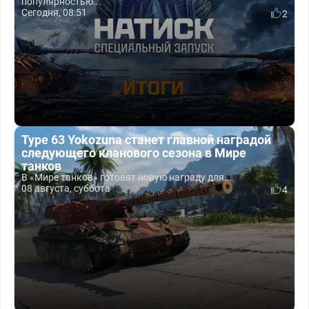
популярностью...
Сегодня, 08:51
2
Type 63 Yokozuna станет главной наградой
следующего кланового сезона в Мире
танков
В «Мире танков» готовят новую награду для...
08 августа, суббота
4