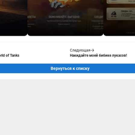
Следующая
ld of Tanks
Накидайте моей бибике лукасов!
Вернуться к списку