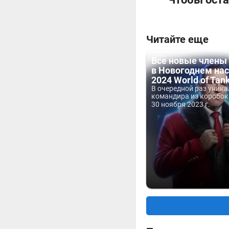
Читайте еще
Все новые члены
в Новогоднем на
2024 World of Tan
В очередной раз уник
командира из коробок 
30 ноября 2023 г.