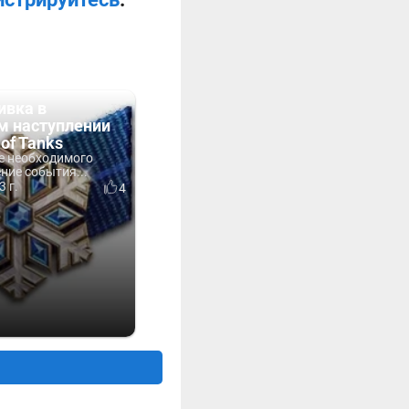
ивка в
м наступлении
 of Tanks
е необходимого
ение события...
3 г.
4