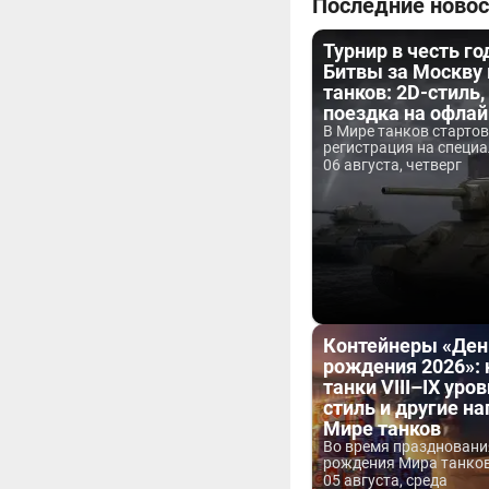
Последние новос
Турнир в честь г
Битвы за Москву
танков: 2D-стиль,
поездка на офла
В Мире танков старто
регистрация на специа
06 августа, четверг
Контейнеры «Ден
рождения 2026»:
танки VIII–IX уров
стиль и другие н
Мире танков
Во время праздновани
рождения Мира танков 
05 августа, среда