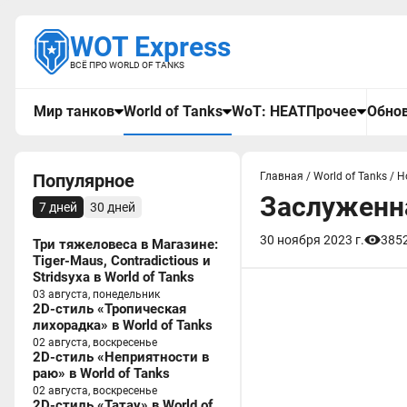
WOT Express
ВСЁ ПРО WORLD OF TANKS
Мир танков
World of Tanks
WoT: HEAT
Прочее
Обнов
Популярное
Главная
/
World of Tanks
/
Н
Заслуженна
7 дней
30 дней
30 ноября 2023 г.
385
Три тяжеловеса в Магазине:
Tiger-Maus, Contradictious и
Stridsyxa в World of Tanks
03 августа, понедельник
2D-стиль «Тропическая
лихорадка» в World of Tanks
02 августа, воскресенье
2D-стиль «Неприятности в
раю» в World of Tanks
02 августа, воскресенье
2D-стиль «Татау» в World of