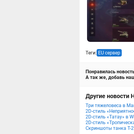
Теги:
EU сервер
Понравилась новость
А так же, добавь наш
Другие новости Н
Три тяжеловеса в Мага
2D-стиль «Неприятнос
2D-стиль «Татау» в Wo
2D-стиль «Тропическа
Скриншоты танка T-26