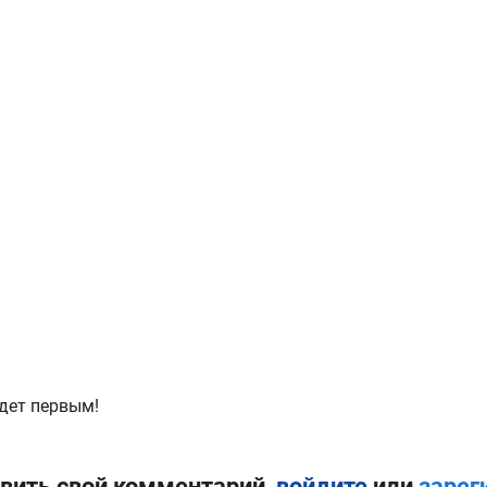
дет первым!
вить свой комментарий,
войдите
или
зарег