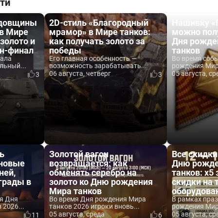
ти
одовщины
2D-стиль «Благородный
Нашивку «
 в Мире
мрамор» в Мире танков:
можно пол
 золото и
как получать золото за
Дня рожде
йн-финал
победы
танков
вала
Его главная особенность —
Во время соб
льный...
возможность зарабатывать...
рождения Мира
06 августа, четверг
05 августа, ср
3
3
ь
Золотой вагон
Все скидки
 новые
возвращается: как
Дню рожде
ней,
обменять серебро на
танков: x5 
аграды в
золото ко Дню рождения
скидки на 
Мира танков
оборудова
я Дня
Во время Дня рождения Мира
В рамках пра
2026...
танков 2026 игроки вновь...
рождения Мира
05 августа, среда
05 августа, ср
11
6