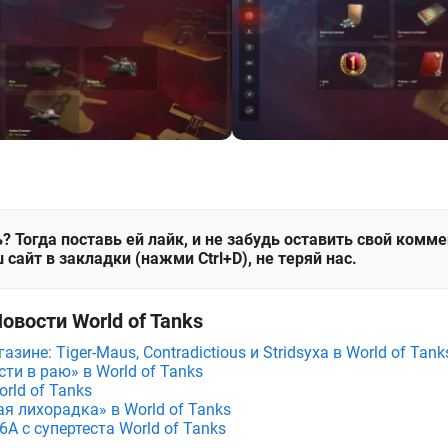
? Тогда поставь ей лайк, и не забудь оставить свой комм
 сайт в закладки (нажми Ctrl+D), не теряй нас.
овости World of Tanks
зине: Tiger-Maus, Contradictious и Stridsyxa в World of Tank
ти в раю» в World of Tanks
rld of Tanks
я лихорадка» в World of Tanks
A с супертеста World of Tanks