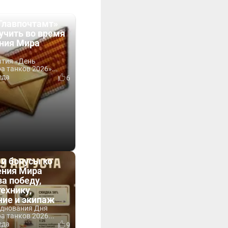
Главпочтамт»
учить во время
ния Мира
ытия «День
 танков 2026»...
еда
6
 и бонусы ко
ния Мира
за победу,
технику,
ние и экипаж
зднования Дня
 танков 2026...
еда
9