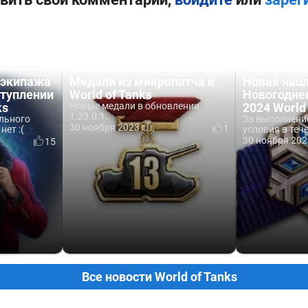
 экипажа
Медали из микропатча в
Новая наш
ступлении
World of Tanks
Новогодне
ks
Новые медали в обновлении
2024 World
1.23.0.1.
ального
За выполнени
30 ноября 2023 г.
1
нет :(
условия в теч
30 ноября 202
15
Все новости World of Tanks