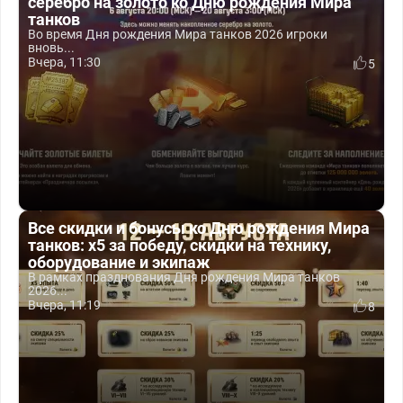
серебро на золото ко Дню рождения Мира
танков
Во время Дня рождения Мира танков 2026 игроки
вновь...
Вчера, 11:30
5
Все скидки и бонусы ко Дню рождения Мира
танков: x5 за победу, скидки на технику,
оборудование и экипаж
В рамках празднования Дня рождения Мира танков
2026...
Вчера, 11:19
8