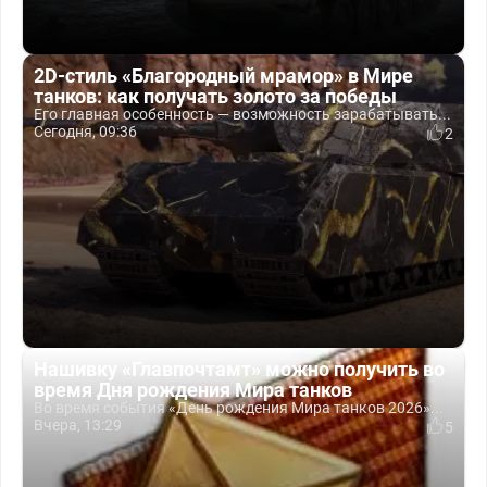
2D-стиль «Благородный мрамор» в Мире
танков: как получать золото за победы
Его главная особенность — возможность зарабатывать...
Сегодня, 09:36
2
Нашивку «Главпочтамт» можно получить во
время Дня рождения Мира танков
Во время события «День рождения Мира танков 2026»...
Вчера, 13:29
5