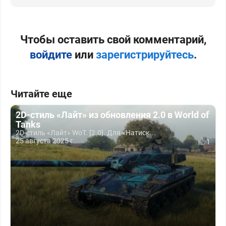
Чтобы оставить свой комментарий,
войдите
или
зарегистрируйтесь
.
Читайте еще
2D-стиль «Лайт» из обновления 2.0 в World of
Tanks
2D-стиль «Лайт» WoT. [2.0]. Для «Натиск...
25 августа 2025 г.
1