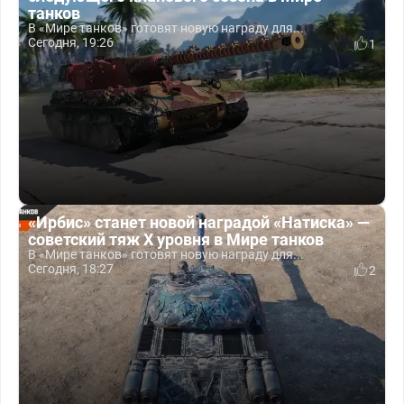
танков
В «Мире танков» готовят новую награду для...
Сегодня, 19:26
1
«Ирбис» станет новой наградой «Натиска» —
советский тяж X уровня в Мире танков
В «Мире танков» готовят новую награду для...
Сегодня, 18:27
2