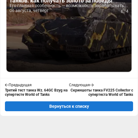
танков: как получать золото за победы
Его главная особенность — возможность зарабатывать...
06 августа, четверг
4
Предыдущая
Следующая
Третий тест танка Wz. 64GC Bzyg на
Скриншоты танка FV225 Collector с
супертесте World of Tanks
супертеста World of Tanks
Вернуться к списку