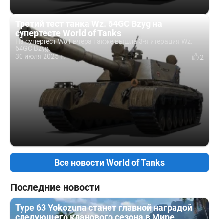
Третий тест танка Wz. 64GC Bzyg на
супертесте World of Tanks
На супертест WoT вчера также вышла 3-я итерация Wz.
64GC Bzyg.
30 июля 2025 г.
2
Все новости World of Tanks
Последние новости
Type 63 Yokozuna станет главной наградой
следующего кланового сезона в Мире