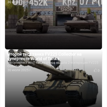
30 июля 2025 г.
15
Второй тест танка FV225 Collector на
супертесте World of Tanks
На супертест WoT также вчера вышла 2-я итерация FV225
Collector.
30 июля 2025 г.
3