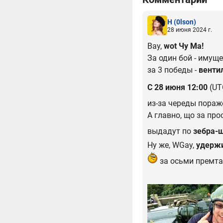
H
(0lson)
28 июня 2024 г.
Вау,
wot Чу Ма!
За один бой - имуще
за 3 победы -
венти
C 28 июня 12:00
(UT
из-за череды пораже
А главно, що за пр
выдадут по
зебра-
Ну же, WGay,
удержи
за осьми премтанк