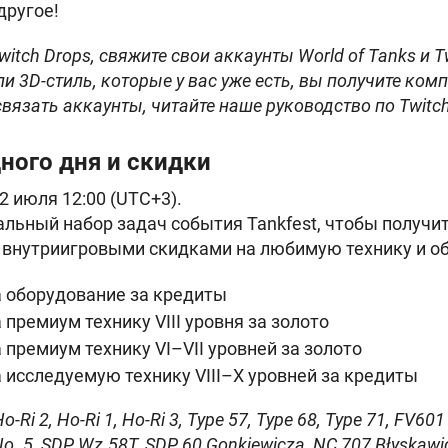
другое!
itch Drops, свяжите свои аккаунты World of Tanks и T
 3D-стиль, которые у вас уже есть, вы получите ком
связать аккаунты, читайте наше руководство по Twitch
ного дня и скидки
 2 июля 12:00 (UTC+3).
льный набор задач события Tankfest, чтобы получи
 внутриигровыми скидками на любимую технику и о
а оборудование за кредиты
 премиум технику VIII уровня за золото
премиум технику VI⁠–⁠VII уровней за золото
 исследуемую технику VIII–X уровней за кредиты
Ri 2, Ho-Ri 1, Ho-Ri 3, Type 57, Type 68, Type 71, FV60
o. 5, SDP Wz.58Т, SDP 60 Gonkiewicza, NC 707 Błyskawi