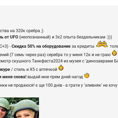
ства на 320к сребра ;)
ль от UFO
(неопознанный) и 3х2 опыта бездельникам :)))
C+3) -
Скидка 50% на оборудование
за кредиты
толь
ний (7 семь через раз) серебра то у меня 12к и не граю
осмотр скушного Танкфеста2024 из музея с 'динозаврами Б
шкуре
/ стиль и Х5 с аптечкой
 меня снова!
выдай мне прем дней нагод
и не продаюся! є ще 100 днів - а грати у 'зливняк' не хочу