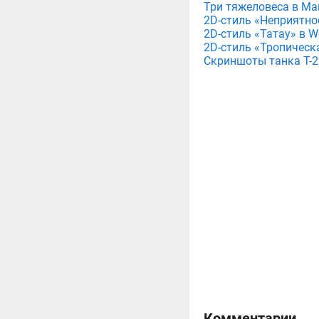
Три тяжеловеса в Мага
2D-стиль «Неприятнос
2D-стиль «Татау» в Wo
2D-стиль «Тропическа
Скриншоты танка T-26
Комментарии