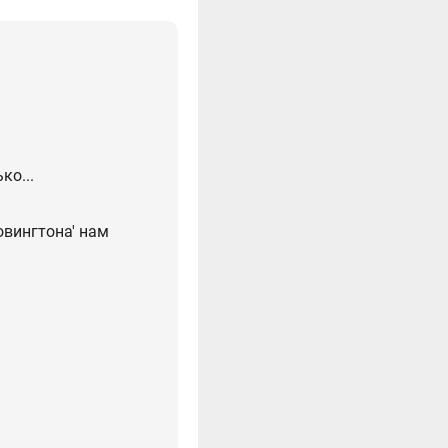
ко...
овингтона' нам