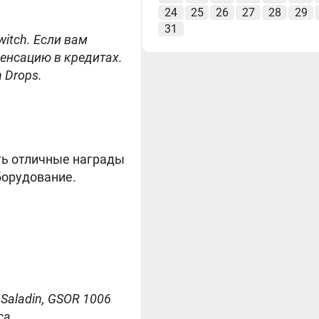
24
25
26
27
28
29
31
witch. Если вам
пенсацию в кредитах.
 Drops.
ть отличные награды
борудование.
1 Saladin, GSOR 1006
ca.