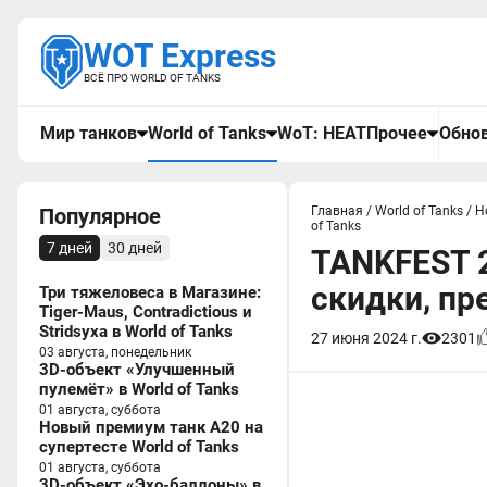
WOT Express
ВСЁ ПРО WORLD OF TANKS
Мир танков
World of Tanks
WoT: HEAT
Прочее
Обнов
Популярное
Главная
/
World of Tanks
/
Н
of Tanks
7 дней
30 дней
TANKFEST 2
скидки, пр
Три тяжеловеса в Магазине:
Tiger-Maus, Contradictious и
Stridsyxa в World of Tanks
27 июня 2024 г.
2301
03 августа, понедельник
3D-объект «Улучшенный
пулемёт» в World of Tanks
01 августа, суббота
Новый премиум танк A20 на
супертесте World of Tanks
01 августа, суббота
3D-объект «Эхо-баллоны» в