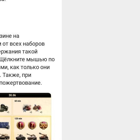
зине на
и от всех наборов
ержания такой
и. Щёлкните мышью по
и, как только они
 Также, при
 пожертвование.