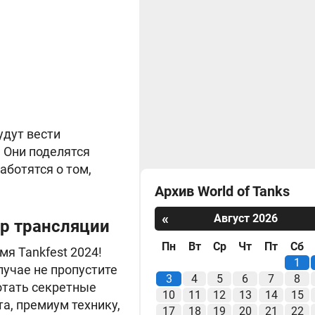
удут вести
 Они поделятся
аботятся о том,
Архив World of Tanks
«
Август 2026
тр трансляции
Пн
Вт
Ср
Чт
Пт
Сб
я Tankfest 2024!
1
лучае не пропустите
3
4
5
6
7
8
отать секретные
10
11
12
13
14
15
а, премиум технику,
17
18
19
20
21
22