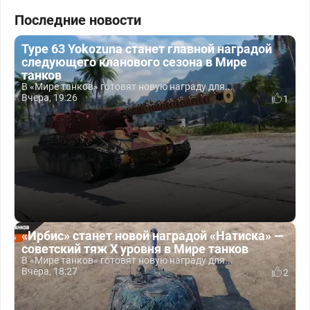
Последние новости
Type 63 Yokozuna станет главной наградой
следующего кланового сезона в Мире
танков
В «Мире танков» готовят новую награду для...
Вчера, 19:26
1
«Ирбис» станет новой наградой «Натиска» —
советский тяж X уровня в Мире танков
В «Мире танков» готовят новую награду для...
Вчера, 18:27
2