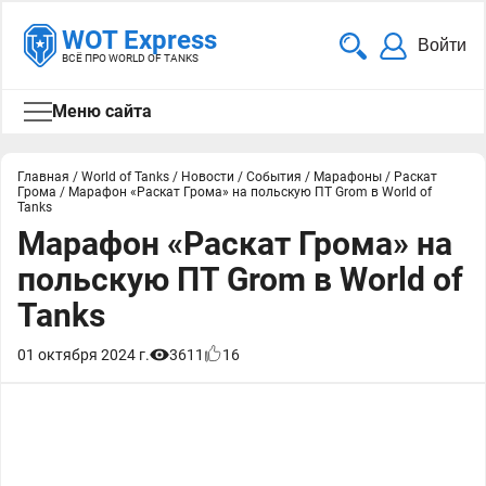
WOT Express
Войти
ВСЁ ПРО WORLD OF TANKS
Меню сайта
Главная
/
World of Tanks
/
Новости
/
События
/
Марафоны
/
Раскат
Грома
/
Марафон «Раскат Грома» на польскую ПТ Grom в World of
Tanks
Марафон «Раскат Грома» на
польскую ПТ Grom в World of
Tanks
01 октября 2024 г.
3611
16