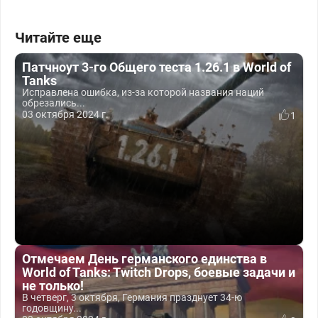
Читайте еще
Патчноут 3-го Общего теста 1.26.1 в World of
Tanks
Исправлена ошибка, из-за которой названия наций
обрезались...
03 октября 2024 г.
1
Отмечаем День германского единства в
World of Tanks: Twitch Drops, боевые задачи и
не только!
В четверг, 3 октября, Германия празднует 34-ю
годовщину...