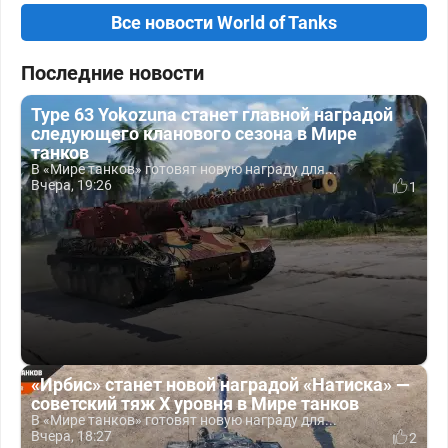
Все новости World of Tanks
Последние новости
Type 63 Yokozuna станет главной наградой
следующего кланового сезона в Мире
танков
В «Мире танков» готовят новую награду для...
Вчера, 19:26
1
«Ирбис» станет новой наградой «Натиска» —
советский тяж X уровня в Мире танков
В «Мире танков» готовят новую награду для...
Вчера, 18:27
2