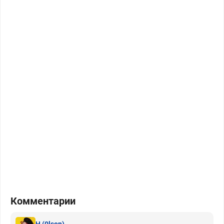
Комментарии
H
(0lson)