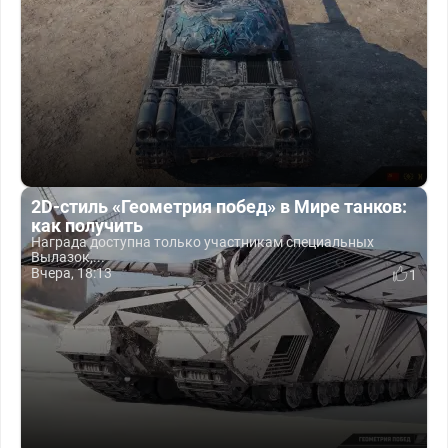
2D-стиль «Геометрия побед» в Мире танков:
как получить
Награда доступна только участникам специальных
Вылазок,...
Вчера, 18:13
1