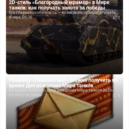
2D-стиль «Благородный мрамор» в Мире
танков: как получать золото за победы
Его главная особенность — возможность зарабатывать...
Вчера, 09:36
2
Нашивку «Главпочтамт» можно получить во
время Дня рождения Мира танков
Во время события «День рождения Мира танков 2026»...
05 августа, среда
5