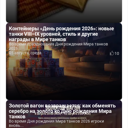
Контейнеры «День рождения 2026»: новые
танки VIII–IX уровней, стиль и другие
награды в Мире танков
Во время празднования Дня рождения Мира танков
2026...
05 августа, среда
10
Золотой вагон возвращается: как обменять
серебро на золото ко Дню рождения Мира
танков
Во время Дня рождения Мира танков 2026 игроки
вновь...