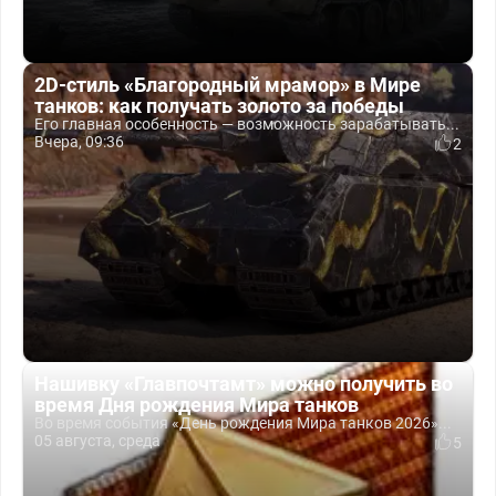
2D-стиль «Благородный мрамор» в Мире
танков: как получать золото за победы
Его главная особенность — возможность зарабатывать...
Вчера, 09:36
2
Нашивку «Главпочтамт» можно получить во
время Дня рождения Мира танков
Во время события «День рождения Мира танков 2026»...
05 августа, среда
5