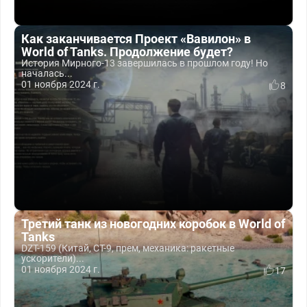
Как заканчивается Проект «Вавилон» в
World of Tanks. Продолжение будет?
История Мирного-13 завершилась в прошлом году! Но
началась...
01 ноября 2024 г.
8
Третий танк из новогодних коробок в World of
Tanks
DZT-159 (Китай, СТ-9, прем, механика: ракетные
ускорители)...
01 ноября 2024 г.
17