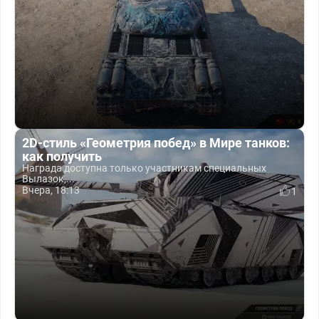
2D-стиль «Геометрия побед» в Мире танков:
как получить
Награда доступна только участникам специальных
Вылазок,...
Вчера, 18:13
1