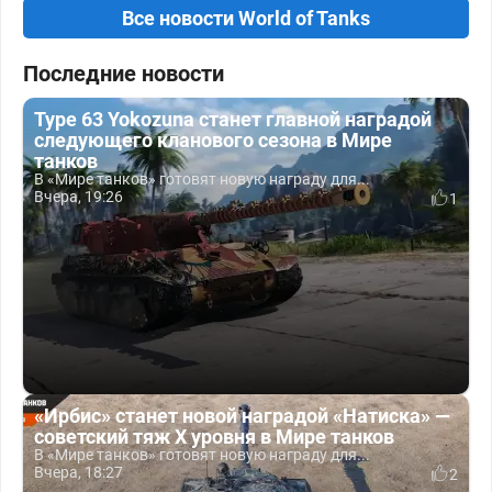
Все новости World of Tanks
Последние новости
Type 63 Yokozuna станет главной наградой
следующего кланового сезона в Мире
танков
В «Мире танков» готовят новую награду для...
Вчера, 19:26
1
«Ирбис» станет новой наградой «Натиска» —
советский тяж X уровня в Мире танков
В «Мире танков» готовят новую награду для...
Вчера, 18:27
2