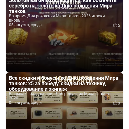
Золотой вагон возвращается: как обменять
серебро на золото ко Дню рождения Мира
танков
Во время Дня рождения Мира танков 2026 игроки
вновь...
05 августа, среда
5
Все скидки и бонусы ко Дню рождения Мира
танков: x5 за победу, скидки на технику,
оборудование и экипаж
В рамках празднования Дня рождения Мира танков
2026...
05 августа, среда
8