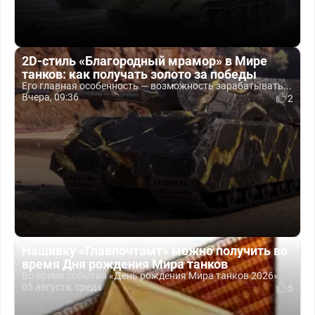
2D-стиль «Благородный мрамор» в Мире
танков: как получать золото за победы
Его главная особенность — возможность зарабатывать...
Вчера, 09:36
2
Нашивку «Главпочтамт» можно получить во
время Дня рождения Мира танков
Во время события «День рождения Мира танков 2026»...
05 августа, среда
5