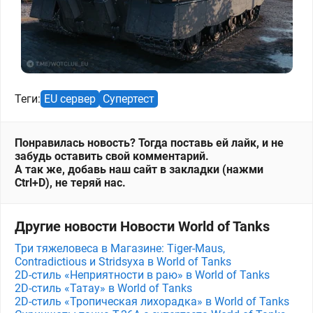
Теги:
EU сервер
Супертест
Понравилась новость? Тогда поставь ей лайк, и не
забудь оставить свой комментарий.
А так же, добавь наш сайт в закладки (нажми
Ctrl+D), не теряй нас.
Другие новости Новости World of Tanks
Три тяжеловеса в Магазине: Tiger-Maus,
Contradictious и Stridsyxa в World of Tanks
2D-стиль «Неприятности в раю» в World of Tanks
2D-стиль «Татау» в World of Tanks
2D-стиль «Тропическая лихорадка» в World of Tanks