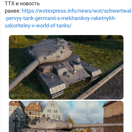
ТТХ и новость
ранее:
https://wotexpress.info/news/wot/schwertwal
-pervyy-tank-germanii-s-mekhanikoy-raketnykh-
uskoriteley-v-world-of-tanks/