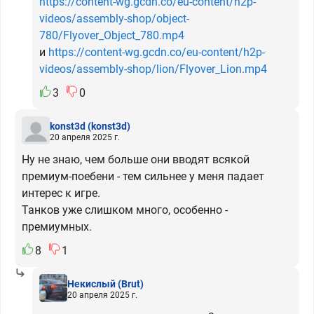
https://content-wg.gcdn.co/eu-content/h2p-
videos/assembly-shop/object-
780/Flyover_Object_780.mp4
и
https://content-wg.gcdn.co/eu-content/h2p-
videos/assembly-shop/lion/Flyover_Lion.mp4
3
0
konst3d
(konst3d)
20 апреля 2025 г.
Ну не знаю, чем больше они вводят всякой
премиум-поебени - тем сильнее у меня падает
интерес к игре.
Танков уже слишком много, особенно -
премиумных.
8
1
Некислый
(Brut)
20 апреля 2025 г.