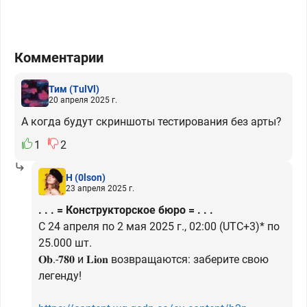
Комментарии
Тим
(TulVl)
20 апреля 2025 г.
А когда будут скриншоты тестирования без арты?
1
2
H
(0lson)
23 апреля 2025 г.
. . . = Конструкторское бюро = . . .
С 24 апреля по 2 мая 2025 г., 02:00 (UTC+3)* по
25.000 шт.
𝐎𝐛.-𝟕𝟖𝟎 и 𝐋𝐢𝐨𝐧 возвращаются: заберите свою
легенду!