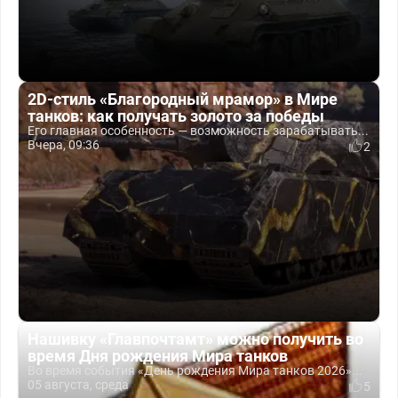
2D-стиль «Благородный мрамор» в Мире
танков: как получать золото за победы
Его главная особенность — возможность зарабатывать...
Вчера, 09:36
2
Нашивку «Главпочтамт» можно получить во
время Дня рождения Мира танков
Во время события «День рождения Мира танков 2026»...
05 августа, среда
5