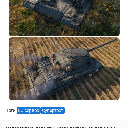
Теги:
EU сервер
Супертест