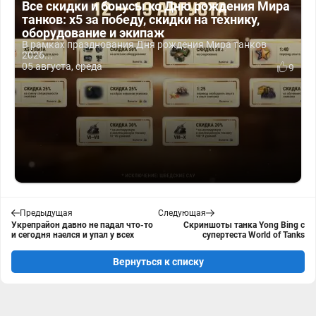
Все скидки и бонусы ко Дню рождения Мира
танков: x5 за победу, скидки на технику,
оборудование и экипаж
В рамках празднования Дня рождения Мира танков
2026...
05 августа, среда
9
Предыдущая
Следующая
Укрепрайон давно не падал что-то
Скриншоты танка Yong Bing с
и сегодня наелся и упал у всех
супертеста World of Tanks
Вернуться к списку