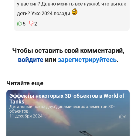
у вас сил? Давно менять всё нужно!, что вы как
дети? Уже 2024 позади
5
2
Чтобы оставить свой комментарий,
войдите
или
зарегистрируйтесь
.
Читайте еще
Эффекты некоторых 3D-объектов в World of
Tanks
Детальный показ двух динамических элементов 3D-
объектов.
11 декабря 2024 г.
6