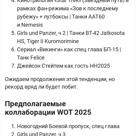
Кинотрилогия «Star Trek» (Звёздный путь) в
рамках фан-режима «Зов к последнему
рубежу» + лутбоксы | Танки
AAT60
и
Nemesis
Girls und Panzer, ч 2 | Танки
BT-42 Jatkosota
HS,
Tiger II Kuromorimine
Сериал «Викинги» как спец глава БП-15 |
Танк
Felice
Джейсон Стейтем как гость НН2025
Ожидаем продолжения этой тенденции, но
рекорд вряд ли будет побит.
Предполагаемые
к
оллаборации
WOT 2025
Новогодний Боевой пропуск, спец глава
Girls und Panzer, ч 3