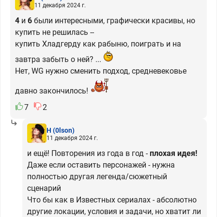
11 декабря 2024 г.
4
и
6
были интересными, графически красивы, но
купить не решилась --
купить Хладгерду как рабыню, поиграть и на
завтра забыть о ней? ...
Нет, WG нужно сменить подход, средневековье
давно закончилось!
7
2
H
(0lson)
11 декабря 2024 г.
и ещё! Повторения из года в год -
плохая идея!
Даже если оставить персонажей - нужна
полностью другая легенда/сюжетный
сценарий
Что бы как в Известных сериалах - абсолютно
другие локации, условия и задачи, но хватит ли