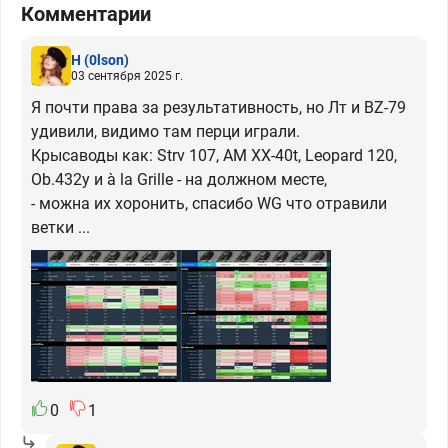
Комментарии
H
(0lson)
03 сентября 2025 г.
Я почти права за результативность, но Лт и BZ-79
удивили, видимо там перци играли.
Крысаводы как: Strv 107, AM XX-40t, Leopard 120,
Ob.432y и à la Grille - на должном месте,
- можна их хоронить, спасибо WG что отравили
ветки ...
0
1