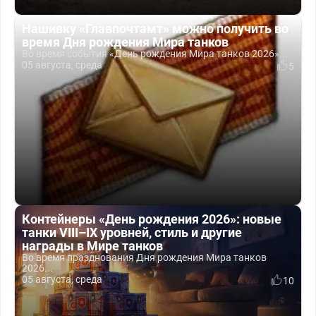
Нашивку «Главпочтамт» можно получить во
время Дня рождения Мира танков
Во время события «День рождения Мира танков 2026»...
05 августа, среда
5
Контейнеры «День рождения 2026»: новые
танки VIII–IX уровней, стиль и другие
награды в Мире танков
Во время празднования Дня рождения Мира танков
2026...
05 августа, среда
10