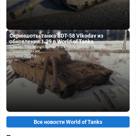
Скриншоты танка SDT-58 Vlkodav из
обновления 1.29 в World of Tanks
С выходом обновления 1.29 танк SDT-58 Vlkodav
(Чехословакия,...
10 мая 2025 г.
1
Все новости World of Tanks