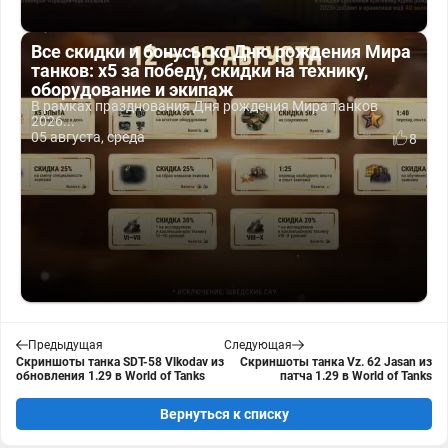
Все скидки и бонусы ко Дню рождения Мира
танков: x5 за победу, скидки на технику,
оборудование и экипаж
В рамках празднования Дня рождения Мира танков
2026...
05 августа, среда
8
Предыдущая
Следующая
Скриншоты танка SDT-58 Vlkodav из
Скриншоты танка Vz. 62 Jasan из
обновления 1.29 в World of Tanks
патча 1.29 в World of Tanks
Вернуться к списку