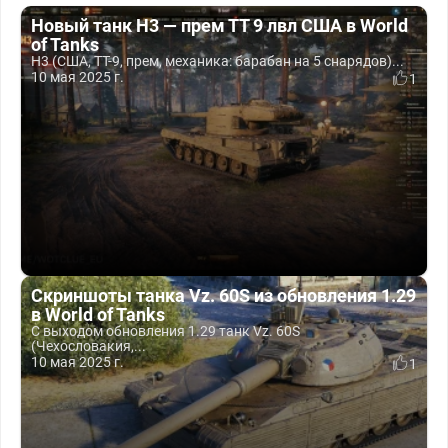
Новый танк H3 — прем ТТ 9 лвл США в World
of Tanks
H3 (США, ТТ-9, прем, механика: барабан на 5 снарядов)...
10 мая 2025 г.
1
Скриншоты танка Vz. 60S из обновления 1.29
в World of Tanks
С выходом обновления 1.29 танк Vz. 60S
(Чехословакия,...
10 мая 2025 г.
1