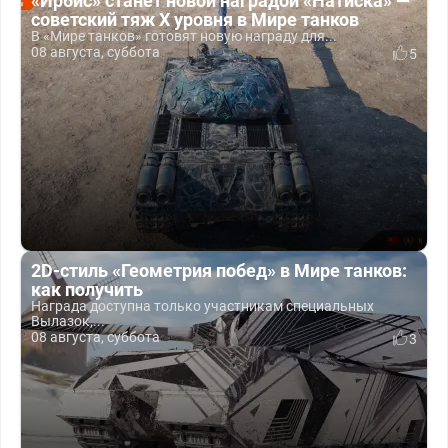
«Ирбис» станет новой наградой «Натиска» —
советский тяж X уровня в Мире танков
В «Мире танков» готовят новую награду для...
08 августа, суббота
5
2D-стиль «Геометрия побед» в Мире танков:
как получить
Награда доступна только участникам специальных
Вылазок,...
08 августа, суббота
3