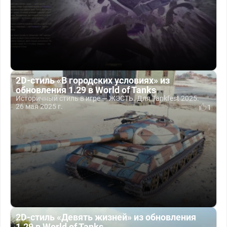
2D-стиль «В городских условиях» из
обновления 1.29 в World of Tanks
Историчный стиль в игре — ЖЭСТЬ. Для Tankfest 2025.
26 мая 2025 г.
1
2D-стиль «Девять жизней» из обновления
1.29 в World of Tanks