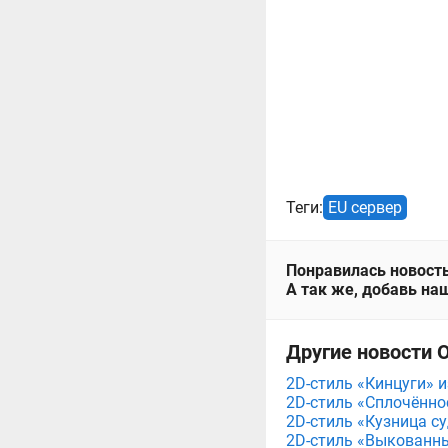
Теги:
EU сервер
Понравилась новость
А так же, добавь наш
Другие новости О
2D-стиль «Кинцуги» и
2D-стиль «Сплочённос
2D-стиль «Кузница су
2D-стиль «Выкованный