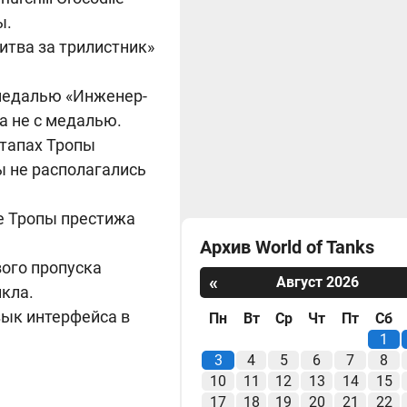
ы.
итва за трилистник»
 медалью «Инженер-
а не с медалью.
этапах Тропы
ы не располагались
е Тропы престижа
Архив World of Tanks
вого пропуска
«
Август 2026
кла.
зык интерфейса в
Пн
Вт
Ср
Чт
Пт
Сб
1
3
4
5
6
7
8
10
11
12
13
14
15
17
18
19
20
21
22