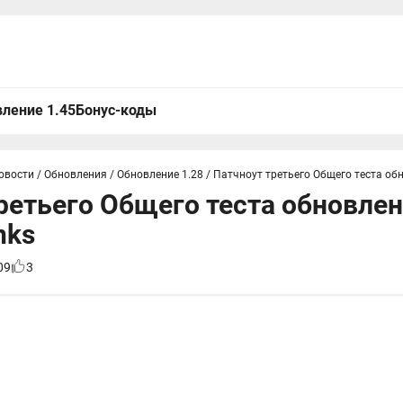
ление 1.45
Бонус-коды
овости
/
Обновления
/
Обновление 1.28
/
Патчноут третьего Общего теста обн
ретьего Общего теста обновлен
nks
09
3