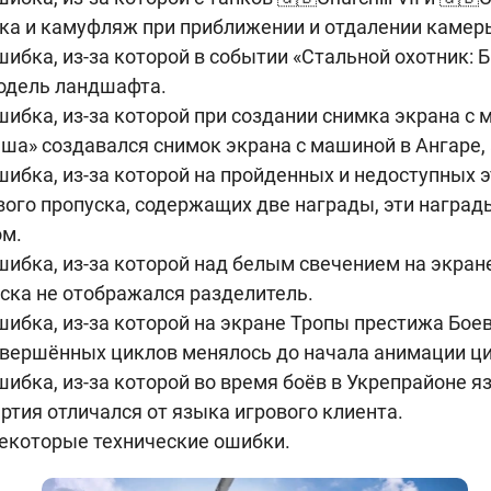
ска и камуфляж при приближении и отдалении камер
ибка, из-за которой в событии «Стальной охотник: Б
одель ландшафта.
ибка, из-за которой при создании снимка экрана с
ша» создавался снимок экрана с машиной в Ангаре, 
ибка, из-за которой на пройденных и недоступных 
ого пропуска, содержащих две награды, эти наград
ом.
ибка, из-за которой над белым свечением на экран
ска не отображался разделитель.
ибка, из-за которой на экране Тропы престижа Бое
авершённых циклов менялось до начала анимации ци
ибка, из-за которой во время боёв в Укрепрайоне я
тия отличался от языка игрового клиента.
екоторые технические ошибки.