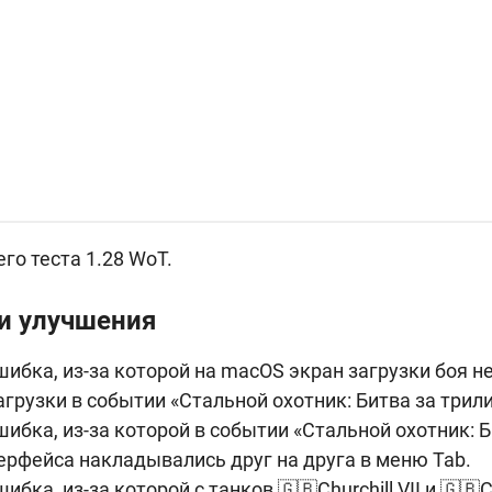
го теста 1.28 WoT.
и улучшения
ибка, из-за которой на macOS экран загрузки боя н
грузки в событии «Стальной охотник: Битва за трили
ибка, из-за которой в событии «Стальной охотник: Б
рфейса накладывались друг на друга в меню Tab.
бка, из-за которой с танков 🇬🇧Churchill VII и 🇬🇧Ch