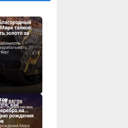
«Благородный
Мире танков:
ть золото за
собенность —
зарабатывать...
тверг
3
гон
тся: как
серебро на
 Дню рождения
ов
 рождения Мира