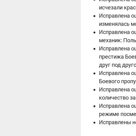
исчезали кра
Исправлена ош
изменялась м
Исправлена ош
механик: Поль
Исправлена ош
престижа Боев
друг под друг
Исправлена ош
Боевого пропу
Исправлена ош
количество з
Исправлена ош
режиме посмер
Исправлены н