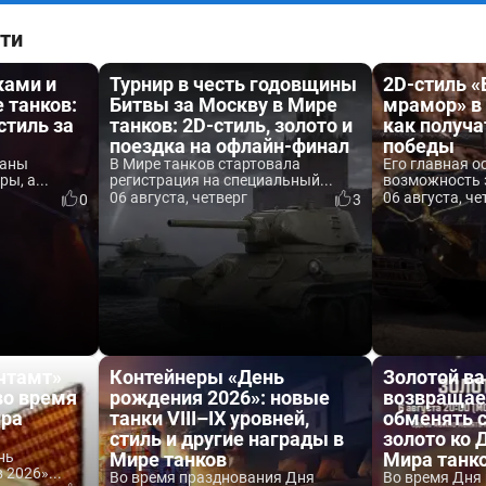
ти
ками и
Турнир в честь годовщины
2D-стиль 
 танков:
Битвы за Москву в Мире
мрамор» в 
стиль за
танков: 2D-стиль, золото и
как получа
поездка на офлайн-финал
победы
ваны
В Мире танков стартовала
Его главная о
ы, а...
регистрация на специальный...
возможность 
06 августа, четверг
06 августа, че
0
3
чтамт»
Контейнеры «День
Золотой ва
во время
рождения 2026»: новые
возвращае
ира
танки VIII–IX уровней,
обменять 
стиль и другие награды в
золото ко
нь
Мире танков
Мира танк
2026»...
Во время празднования Дня
Во время Дня