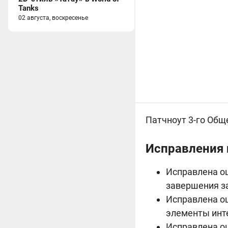
Tanks
02 августа, воскресенье
Патчноут 3-го Обще
Исправления 
Исправлена ош
завершения за
Исправлена ош
элементы инте
Исправлена оши