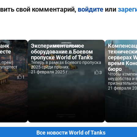
вить свой комментарий,
войдите
или
зарег
анк
Экспериментальное
Компенсац
тесте
оборудование в Боевом
техническ
пропуске World of Tanks
серверах W
, прем)
Теперь в рамках Боевого пропуска
время Кон
упертест
2025 среди прочих...
бюро
21 февраля 2025 г.
3
Чтобы компе
1
неудобства и 
признательнос
21 февраля 20
Все новости World of Tanks