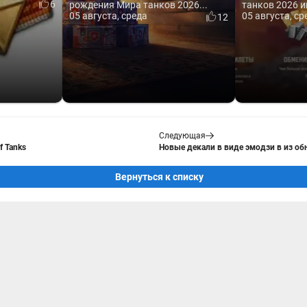
6
рождения Мира танков 2026...
танков 2026 и
05 августа, среда
05 августа, ср
12
Следующая
f Tanks
Новые декали в виде эмодзи в из обн
Вернуться к списку