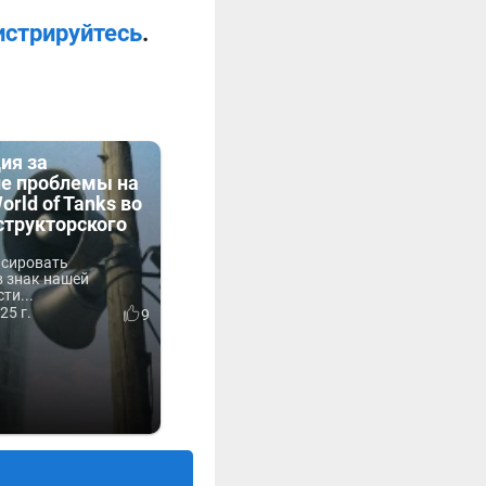
истрируйтесь
.
ия за
ие проблемы на
orld of Tanks во
структорского
нсировать
в знак нашей
ти...
25 г.
9