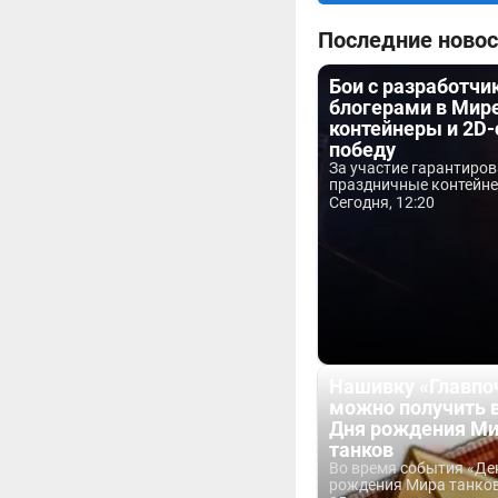
Последние новос
Бои с разработчи
блогерами в Мире
контейнеры и 2D-
победу
За участие гарантиро
праздничные контейнер
Сегодня, 12:20
Нашивку «Главпо
можно получить 
Дня рождения М
танков
Во время события «Де
рождения Мира танков 