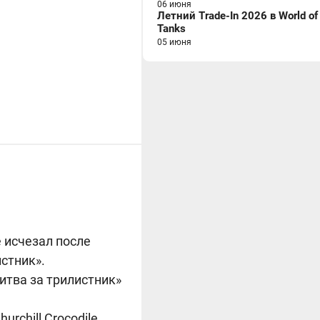
06 июня
Летний Trade-In 2026 в World of
Tanks
05 июня
е исчезал после
стник».
итва за трилистник»
urchill Crocodile