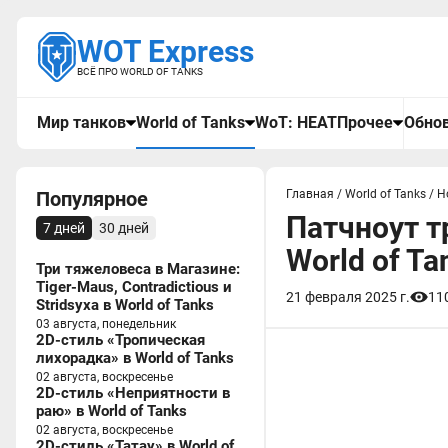
WOT Express
ВСЁ ПРО WORLD OF TANKS
Мир танков
World of Tanks
WoT: HEAT
Прочее
Обнов
Популярное
Главная
/
World of Tanks
/
Н
Патчноут т
7 дней
30 дней
World of Ta
Три тяжеловеса в Магазине:
Tiger-Maus, Contradictious и
21 февраля 2025 г.
11
Stridsyxa в World of Tanks
03 августа, понедельник
2D-стиль «Тропическая
лихорадка» в World of Tanks
02 августа, воскресенье
2D-стиль «Неприятности в
раю» в World of Tanks
02 августа, воскресенье
2D-стиль «Татау» в World of