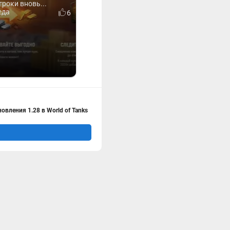
гроки вновь...
еда
6
овления 1.28 в World of Tanks