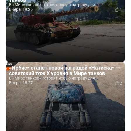
В «Мире танков» готовят новую награду для...
Вчера, 19:26
1
«Ирбис» станет новой наградой «Натиска» —
советский тяж X уровня в Мире танков
В «Мире танков» готовят новую награду для...
Вчера, 18:27
2