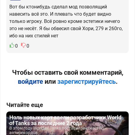
Вот бы ктонибудь сделал мод позволящий
навесить всё это. И плевать что будет видно
только игроку. Всё ровно кроме эстетики ничего
это не несёт. Я бы обвесил свой Хори, 279 и 260го,
ибо на них стилей нет
0
0
Чтобы оставить свой комментарий,
войдите
или
зарегистрируйтесь
.
Читайте еще
Ноль новых карт ввели разработчики World
of Tanks за последние 2 года
В этом году World of Tanks поставил множество
антирекордов...