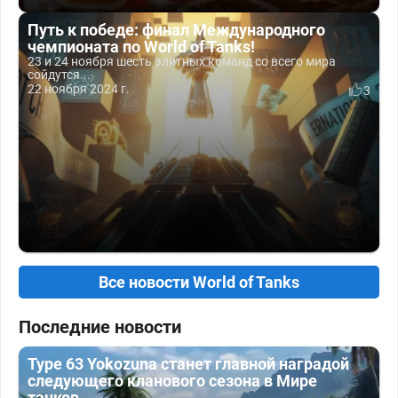
Путь к победе: финал Международного
чемпионата по World of Tanks!
23 и 24 ноября шесть элитных команд со всего мира
сойдутся...
22 ноября 2024 г.
3
Все новости World of Tanks
Последние новости
Type 63 Yokozuna станет главной наградой
следующего кланового сезона в Мире
танков