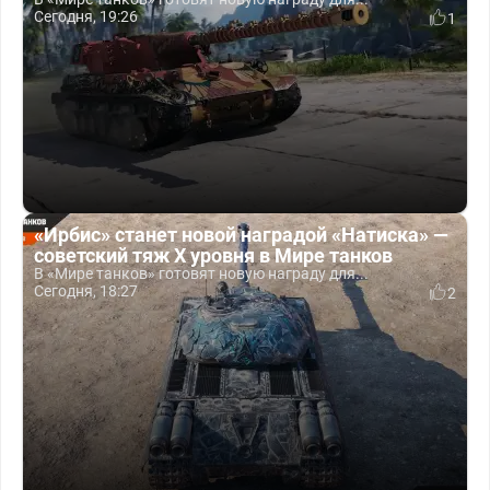
Сегодня, 19:26
1
«Ирбис» станет новой наградой «Натиска» —
советский тяж X уровня в Мире танков
В «Мире танков» готовят новую награду для...
Сегодня, 18:27
2