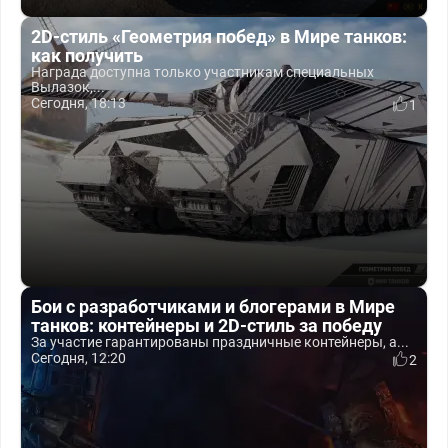
2D-стиль «Геометрия побед» в Мире танков:
как получить
Награда доступна только участникам специальных
Вылазок,...
Сегодня, 18:13
1
Бои с разработчиками и блогерами в Мире
танков: контейнеры и 2D-стиль за победу
За участие гарантированы праздничные контейнеры, а...
Сегодня, 12:20
2