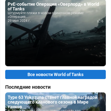
PvE-событие Операция «Оверлорд» в World
of Tanks
Штурмуйте пляжи в новом одиночном режиме
«Операция...
29 мая 2024 г.
6
Все новости World of Tanks
Последние новости
Type 63 Yokozuna станет главной наградой
следующего кланового сезона в Мире
танков
В «Мире танков» готовят новую награду для...