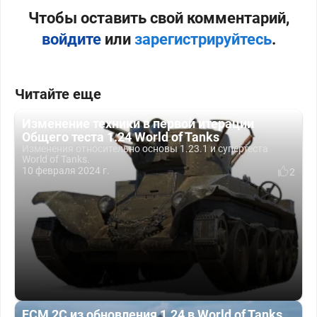
Чтобы оставить свой комментарий,
войдите
или
зарегистрируйтесь
.
Читайте еще
Изменение техники в первой итерации
Общего теста 1.24 World of Tanks
Изменения относительно основы 1.23.1 и супертеста
World of Tanks.
10 февраля 2024 г.
2
FCM 2C из обновления 1.24 в World of Tanks