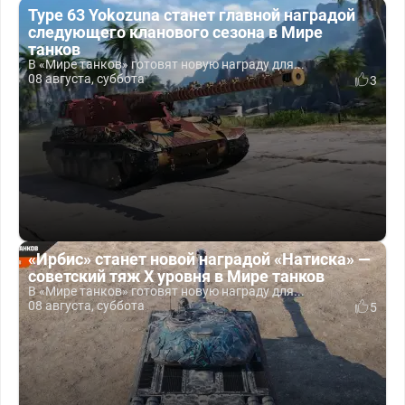
Type 63 Yokozuna станет главной наградой
следующего кланового сезона в Мире
танков
В «Мире танков» готовят новую награду для...
08 августа, суббота
3
«Ирбис» станет новой наградой «Натиска» —
советский тяж X уровня в Мире танков
В «Мире танков» готовят новую награду для...
08 августа, суббота
5