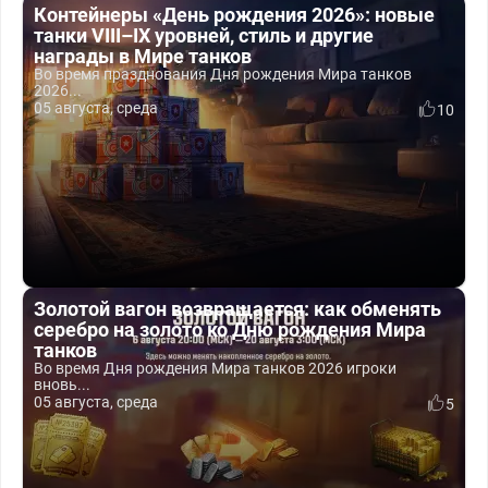
Контейнеры «День рождения 2026»: новые
танки VIII–IX уровней, стиль и другие
награды в Мире танков
Во время празднования Дня рождения Мира танков
2026...
05 августа, среда
10
Золотой вагон возвращается: как обменять
серебро на золото ко Дню рождения Мира
танков
Во время Дня рождения Мира танков 2026 игроки
вновь...
05 августа, среда
5