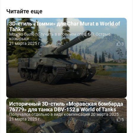
Читайте еще
3D-стиль «Томми» для Char Murat в World of
Tanks
Можно было получить в весеннем спец. БП: Острые
козырьки...
21 марта 2025 г.
3
Историчный 3D-стиль «Моравская бомбарда
76779» для танка DBV-152 в World of Tanks
Получался отдельно в виде компенсации 20 марта 2025...
21 марта 2025 г.
5