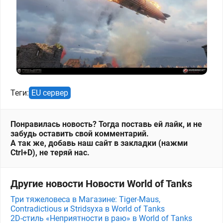
Теги:
EU сервер
Понравилась новость? Тогда поставь ей лайк, и не
забудь оставить свой комментарий.
А так же, добавь наш сайт в закладки (нажми
Ctrl+D), не теряй нас.
Другие новости Новости World of Tanks
Три тяжеловеса в Магазине: Tiger-Maus,
Contradictious и Stridsyxa в World of Tanks
2D-стиль «Неприятности в раю» в World of Tanks