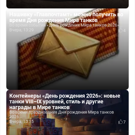
Нашивку «Главпочтамт» можно получить во
время Дня рождения Мира танков
Во время события «День рождения Мира танков 2026»...
Вчера, 13:29
4
Контейнеры «День рождения 2026»: новые
танки VIII–IX уровней, стиль и другие
награды в Мире танков
Во время празднования Дня рождения Мира танков
2026...
Вчера, 13:15
7