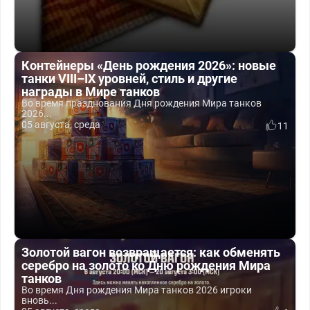
Контейнеры «День рождения 2026»: новые
танки VIII–IX уровней, стиль и другие
награды в Мире танков
Во время празднования Дня рождения Мира танков
2026...
05 августа, среда
11
Золотой вагон возвращается: как обменять
серебро на золото ко Дню рождения Мира
танков
Во время Дня рождения Мира танков 2026 игроки
вновь...