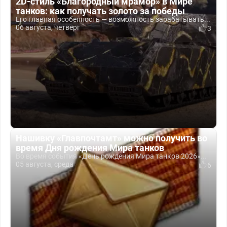
2D-стиль «Благородный мрамор» в Мире
танков: как получать золото за победы
Его главная особенность — возможность зарабатывать...
06 августа, четверг
3
Нашивку «Главпочтамт» можно получить во
время Дня рождения Мира танков
Во время события «День рождения Мира танков 2026»...
05 августа, среда
6