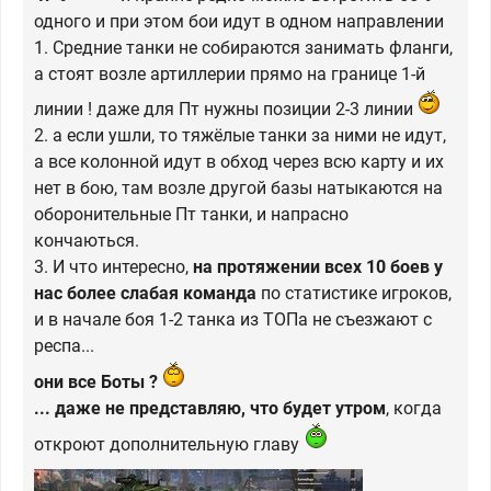
одного и при этом бои идут в одном направлении
1. Средние танки не собираются занимать фланги,
а стоят возле артиллерии прямо на границе 1-й
линии ! даже для Пт нужны позиции 2-3 линии
2. а если ушли, то тяжёлые танки за ними не идут,
а все колонной идут в обход через всю карту и их
нет в бою, там возле другой базы натыкаются на
оборонительные Пт танки, и напрасно
кончаються.
3. И что интересно,
на протяжении всех 10 боев у
нас более слабая команда
по статистике игроков,
и в начале боя 1-2 танка из ТОПа не съезжают с
респа...
они все Боты ?
... даже не представляю, что будет утром
, когда
откроют дополнительную главу