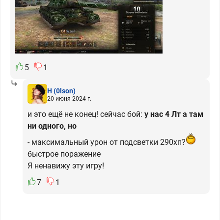
5
1
H
(0lson)
20 июня 2024 г.
и это ещё не конец! сейчас бой:
у нас 4 Лт а там
ни одного, но
- максимальный урон от подсветки 290хп?
быстрое поражение
Я ненавижу эту игру!
7
1