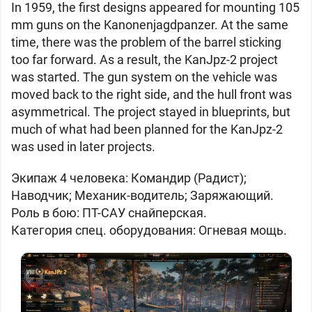
In 1959, the first designs appeared for mounting 105
mm guns on the Kanonenjagdpanzer. At the same
time, there was the problem of the barrel sticking
too far forward. As a result, the KanJpz-2 project
was started. The gun system on the vehicle was
moved back to the right side, and the hull front was
asymmetrical. The project stayed in blueprints, but
much of what had been planned for the KanJpz-2
was used in later projects.
Экипаж 4 человека: Командир (Радист);
Наводчик; Механик-водитель; Заряжающий.
Роль в бою: ПТ-САУ снайперская.
Категория спец. оборудования: Огневая мощь.