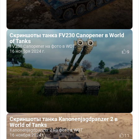
Скриншоты танка FV230 Canopener в World
of Tanks
FV230 Canopener на фото в WOT.
16 ноября 2024 г.
9
Скриншоты танка Kanonenjagdpanzer 2 в
World of Tanks
Kanonenjagdpanzer 2 на фото в WOT.
16 ноября 2024 г.
11