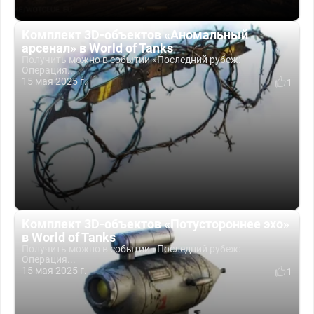
Комплект 3D-объектов «Аномальный
арсенал» в World of Tanks
Получить можно в событии «Последний рубеж:
Операция...
15 мая 2025 г.
1
Комплект 3D-объектов «Потустороннее эхо»
в World of Tanks
Получить можно в событии «Последний рубеж:
Операция...
15 мая 2025 г.
1