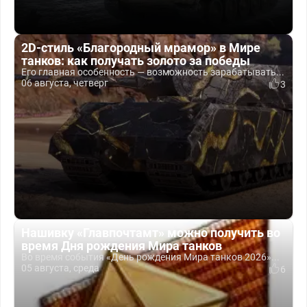
2D-стиль «Благородный мрамор» в Мире
танков: как получать золото за победы
Его главная особенность — возможность зарабатывать...
06 августа, четверг
3
Нашивку «Главпочтамт» можно получить во
время Дня рождения Мира танков
Во время события «День рождения Мира танков 2026»...
05 августа, среда
6