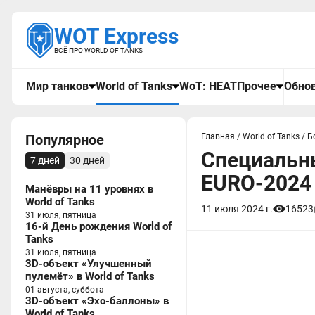
WOT Express
ВСЁ ПРО WORLD OF TANKS
Мир танков
World of Tanks
WoT: HEAT
Прочее
Обнов
Популярное
Главная
/
World of Tanks
/
Б
Специальн
7 дней
30 дней
EURO-2024 
Манёвры на 11 уровнях в
World of Tanks
11 июля 2024 г.
16523
31 июля, пятница
16-й День рождения World of
Tanks
31 июля, пятница
3D-объект «Улучшенный
пулемёт» в World of Tanks
01 августа, суббота
3D-объект «Эхо-баллоны» в
World of Tanks