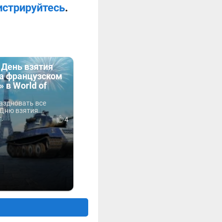
истрируйтесь
.
 День взятия
на французском
 в World of
аздновать все
Дню взятия...
г.
4