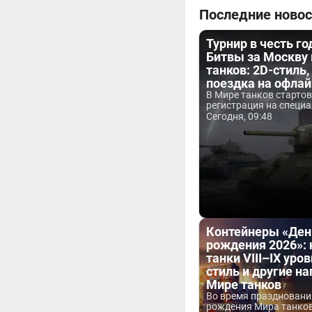
Последние новос
Турнир в честь г
Битвы за Москву
танков: 2D-стиль,
поездка на офла
В Мире танков старто
регистрация на специа
Сегодня, 09:48
Контейнеры «Ден
рождения 2026»:
танки VIII–IX уров
стиль и другие н
Мире танков
Во время праздновани
рождения Мира танков 