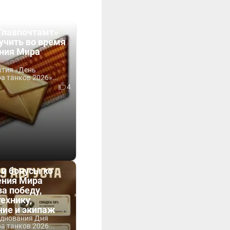
Главпочтамт»
учить во время
ния Мира
ытия «День
 танков 2026»...
4
 и бонусы ко
ния Мира
за победу,
технику,
ние и экипаж
зднования Дня
 танков 2026...