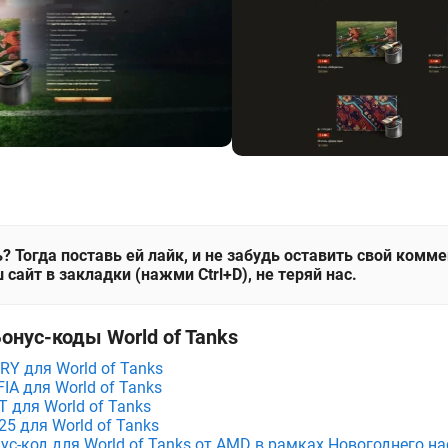
? Тогда поставь ей лайк, и не забудь оставить свой комм
 сайт в закладки (нажми Ctrl+D), не теряй нас.
онус-коды World of Tanks
Y для World of Tanks
A для World of Tanks
 для World of Tanks
5 для World of Tanks
с-код для World of Tanks от AMD в рамках Новогоднего на