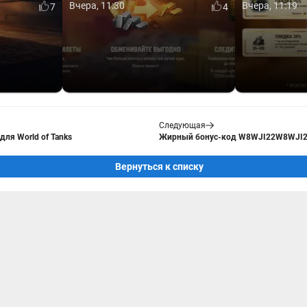
Вчера, 11:30
Вчера, 11:19
7
4
Следующая
ля World of Tanks
Жирный бонус-код W8WJI22W8WJI22 
Вернуться к списку