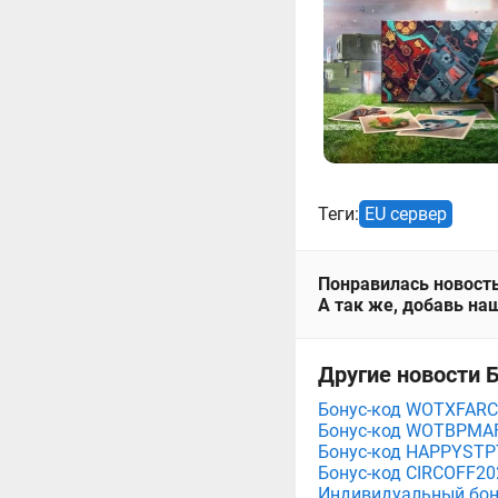
Теги:
EU сервер
Понравилась новость
А так же, добавь наш
Другие новости Б
Бонус-код WOTXFARCR
Бонус-код WOTBPMAFI
Бонус-код HAPPYSTPT
Бонус-код CIRCOFF202
Индивидуальный бону