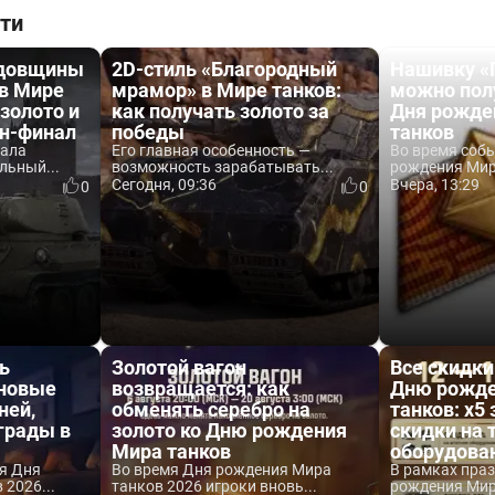
ти
одовщины
2D-стиль «Благородный
Нашивку «
 в Мире
мрамор» в Мире танков:
можно пол
 золото и
как получать золото за
Дня рожде
йн-финал
победы
танков
вала
Его главная особенность —
Во время соб
льный...
возможность зарабатывать...
рождения Мира
Сегодня, 09:36
Вчера, 13:29
0
0
ь
Золотой вагон
Все скидки
 новые
возвращается: как
Дню рожде
ней,
обменять серебро на
танков: x5 
аграды в
золото ко Дню рождения
скидки на 
Мира танков
оборудова
я Дня
Во время Дня рождения Мира
В рамках пра
2026...
танков 2026 игроки вновь...
рождения Мира