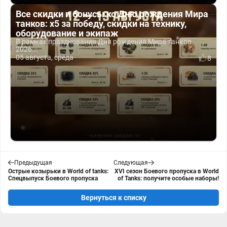
Все скидки и бонусы ко Дню рождения Мира
танков: x5 за победу, скидки на технику,
оборудование и экипаж
В рамках празднования Дня рождения Мира танков
2026...
05 августа, среда
8
Предыдущая
Следующая
Острые козырьки в World of tanks:
XVI сезон Боевого пропуска в World
Спецвыпуск Боевого пропуска
of Tanks: получите особые наборы!
Вернуться к списку