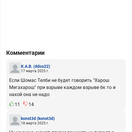
Комментарии
К.А.В.
(ddos22)
17 марта 2025 г.
Если Шомас Телби не будет говорить "Харош
Мегахарош" при взрыве каждом взрыве бк то и
нахой она не надо
11
14
konst3d
(konst3d)
18 марта 2025 г.