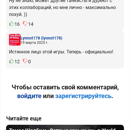
Ну не знаю, может другие танкисты и дуреют с
этих коллабораций, но мне лично - максимально
похуй. ))
16
14
Lynnot178
(lynnot178)
19 марта 2025 г.
Истинное лицо этой игры. Теперь - официально!
12
0
Чтобы оставить свой комментарий,
войдите
или
зарегистрируйтесь
.
Читайте еще