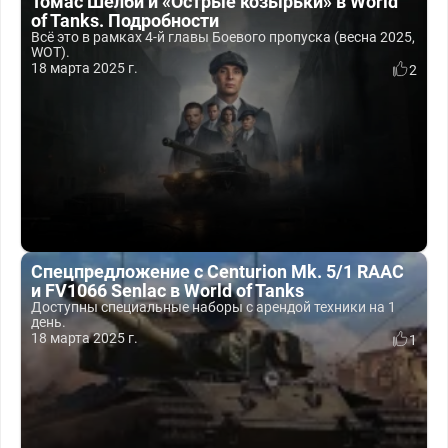
Томас Шелби и «Острые козырьки» в World
of Tanks. Подробности
Всё это в рамках 4-й главы Боевого пропуска (весна 2025,
WOT).
18 марта 2025 г.
2
Спецпредложение с Centurion Mk. 5/1 RAAC
и FV1066 Senlac в World of Tanks
Доступны специальные наборы с арендой техники на 1
день.
18 марта 2025 г.
1